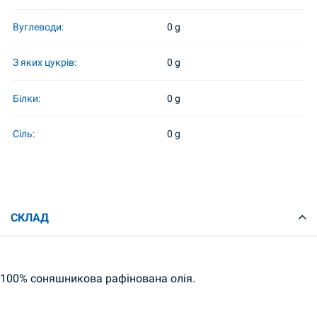
Вуглеводи:
0 g
З яких цукрів:
0 g
Білки:
0 g
Сіль:
0 g
СКЛАД
100% соняшникова рафінована олія.