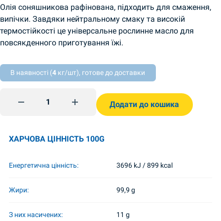
Олія соняшникова рафінована, підходить для смаження,
випічки. Завдяки нейтральному смаку та високій
термостійкості це універсальне рослинне масло для
повсякденного приготування їжі.
В наявності (
4
кг/шт), готове до доставки
Олія соняшникова рафінована 1л Chumak quantity
Додати до кошика
ХАРЧОВА ЦІННІСТЬ 100G
Енергетична цінність:
3696 kJ / 899 kcal
Жири:
99,9 g
З них насичених:
11 g