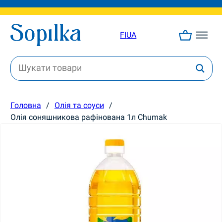
FI
UA
Головна
/
Олія та соуси
/
Олія соняшникова рафінована 1л Chumak