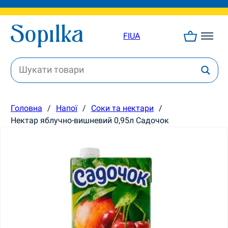
FI
UA
Головна
/
Напої
/
Соки та нектари
/
Нектар яблучно-вишневий 0,95л Садочок