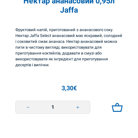
Нектар ананасовий 0,95л
a
Jaffa
-
r
Фруктовий напій, приготований з ананасового соку.
y
Нектар Jaffa Select ананасовий має яскравий, солодкий
p
і соковитий смак ананаса. Нектар ананасовий можна
пити в чистому вигляді, використовувати для
ä
приготування коктейлів, додавати в смузі або
l
використовувати як інгредієнт для приготування
десертів і випічки.
e
1
,
3,30
€
9
Нектар ананасовий 0,95л Jaffa quantity
3
l
N
a