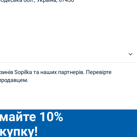
 Одеська обл., Україна, 67430
инів Sopilka та наших партнерів. Перевірте
 продавцем.
имайте 10%
купку!