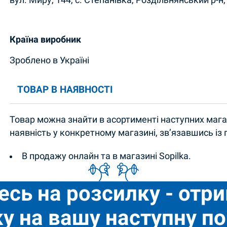
вул. Миру, 144, с. Степанівка, Роздільнянський р-н,
Країна виробник
Зроблено в Україні
ТОВАР В НАЯВНОСТІ
Товар можна знайти в асортименті наступних магаз
наявність у конкретному магазині, зв’язавшись із
В продажу онлайн та в магазині Sopilka.
есь на розсилку - отр
у на вашу наступну по