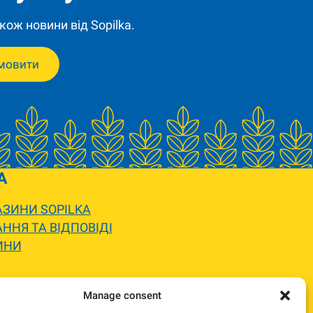
кож новини від Sopilka.
мовити
A
ЗИНИ SOPILKA
ННЯ ТА ВІДПОВІДІ
ИНИ
 вигляду.
Manage consent
жемося та погодимо заміну.