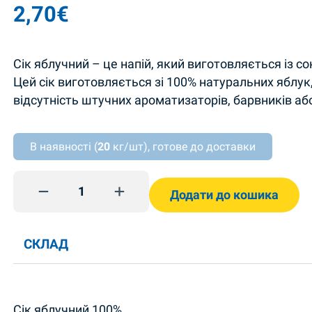
2,70
€
Сік яблучний – це напій, який виготовляється із со
Цей сік виготовляється зі 100% натуральних яблук
відсутність штучних ароматизаторів, барвників аб
В наявності (
20
кг/шт), готове до доставки
Сік яблучний 950мл Наш сік quantity
Додати до кошика
СКЛАД
Сік яблучний 100%.