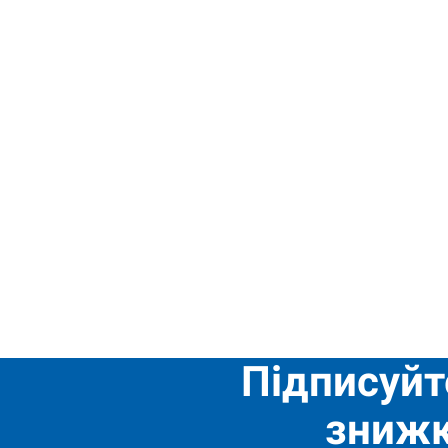
Підписуйт
знижк