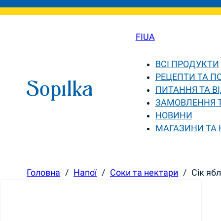
FI
UA
ВСІ ПРОДУКТИ
РЕЦЕПТИ ТА П
ПИТАННЯ ТА ВІ
ЗАМОВЛЕННЯ 
НОВИНИ
МАГАЗИНИ ТА
Головна
/
Напої
/
Соки та нектари
/
Сік яб