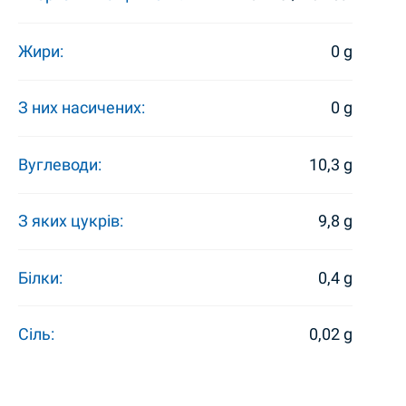
Жири:
0 g
З них насичених:
0 g
Вуглеводи:
10,3 g
З яких цукрів:
9,8 g
Білки:
0,4 g
Сіль:
0,02 g