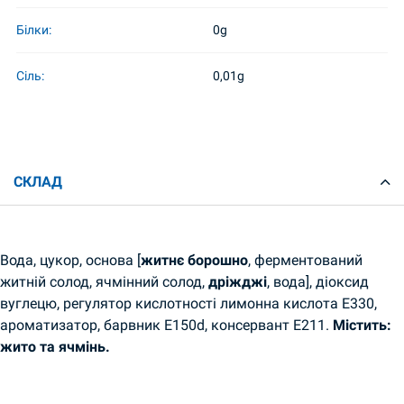
Білки:
0g
Сіль:
0,01g
СКЛАД
Вода, цукор, основа [
житнє борошно
, ферментований
житній солод, ячмінний солод,
дріжджі
, вода], діоксид
вуглецю, регулятор кислотності лимонна кислота E330,
ароматизатор, барвник E150d, консервант E211.
Містить:
жито та ячмінь.