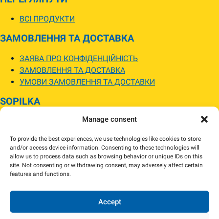
ВСІ ПРОДУКТИ
ЗАМОВЛЕННЯ ТА ДОСТАВКА
ЗАЯВА ПРО КОНФІДЕНЦІЙНІСТЬ
ЗАМОВЛЕННЯ ТА ДОСТАВКА
УМОВИ ЗАМОВЛЕННЯ ТА ДОСТАВКИ
SOPILKA
Manage consent
МАГАЗИНИ SOPILKA
ПИТАННЯ ТА ВІДПОВІДІ
To provide the best experiences, we use technologies like cookies to store
НОВИНИ
and/or access device information. Consenting to these technologies will
allow us to process data such as browsing behavior or unique IDs on this
site. Not consenting or withdrawing consent, may adversely affect certain
Зображення товарів на вебсайті можуть відрізнятися від їхнього
features and functions.
фактичного вигляду.
Наявність товарів може відрізнятися від зазначеної в інтернет-магазині.
За потреби ми зв’яжемося та погодимо заміну.
Accept