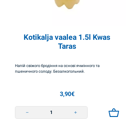
s
T
a
r
Kotikalja vaalea 1.5l Kwas
a
Taras
s
Напій свіжого бродіння на основі ячмінного та
Освіжаючий
пшеничного солоду. Безалкогольний.
ферментований
напій з житньо-
ячмінного
солоду.
3,90
€
Традиційний
український
квас.
Kotikalja vaalea 1.5l Kwas Taras quantity
5,15
€