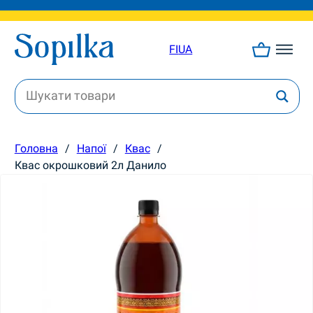
FI
UA
Головна
/
Напої
/
Квас
/
Квас окрошковий 2л Данило