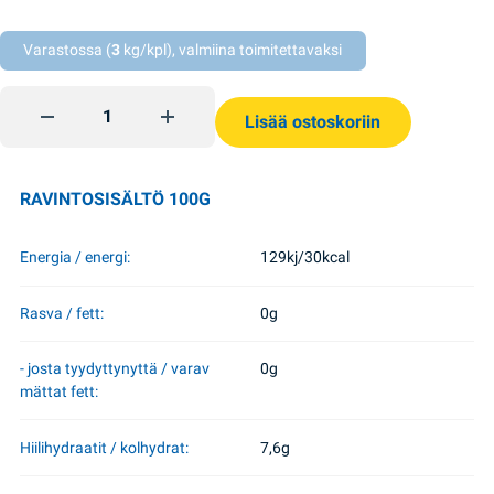
Varastossa (
3
kg/kpl), valmiina toimitettavaksi
Kotikalja Okroshechnyi 2l Danilo quantity
Lisää ostoskoriin
RAVINTOSISÄLTÖ 100G
Energia / energi:
129kj/30kcal
Rasva / fett:
0g
- josta tyydyttynyttä / varav
0g
mättat fett:
Hiilihydraatit / kolhydrat:
7,6g