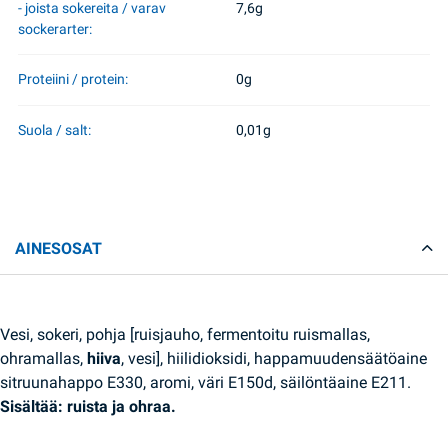
- joista sokereita / varav
7,6g
sockerarter:
Proteiini / protein:
0g
Suola / salt:
0,01g
AINESOSAT
Vesi, sokeri, pohja [ruisjauho, fermentoitu ruismallas,
ohramallas,
hiiva
, vesi], hiilidioksidi, happamuudensäätöaine
sitruunahappo E330, aromi, väri E150d, säilöntäaine E211.
Sisältää: ruista ja ohraa.