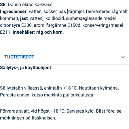
SE
: Danilo okrosjka-kvass.
Ingredienser
: vatten, socker, bas [rågmjöl, fermenterad rågmalt,
kornmalt,
jäst
, vatten], koldioxid, surhetsreglerande medel
citronsyra E330, arom, färgämne E150d, konserveringsmedel
E211.
Innehåller: råg och korn.
TUOTETIEDOT
Säilytys-, ja käyttöohjeet
Säilytetään viileässä, enintään +18 °C. Nautitaan kylmänä.
Parasta ennen: katso merkintä pullonkaulasta.
Förvaras svalt, vid högst +18 °C. Serveras kyld. Bäst före: se
märkningen på flaskhalsen.