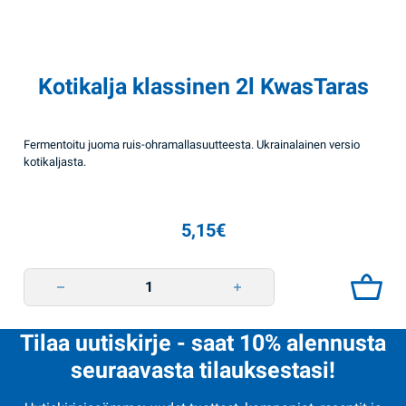
Kotikalja klassinen 2l KwasTaras
Fermentoitu juoma ruis-ohramallasuutteesta. Ukrainalainen versio
kotikaljasta.
5,15
€
Kotikalja klassinen 2l KwasTaras quantity
Tilaa uutiskirje - saat 10% alennusta
seuraavasta tilauksestasi!