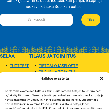
Uutiskirjeissämme: uudet tuotteet, kampanjat, reseptit ja
ruokavinkit sekä Sopilkan uutiset.
Tilaa
SELAA
TILAUS JA TOIMITUS
TUOTTEET
TIETOSUOJASELOSTE
TILAUS JA TOIMITUS
TOIMITUSEHDOT
Hallitse evästeitä
SOPILKA
Käytämme evästeiden kaltaisia tekniikoita laitteen tietojen tallentamiseen
ja/tai käyttämiseen. Teemme tämän parantaaksemme selauskokemusta ja
MYYMÄLÄT JA YHTEYSTIEDOT
näyttääksemme (muita kuin) henkilökohtaisia mainoksia. Suostumalla
USEIN KYSYTYT
näihin tekniikoihin voimme käsitellä tällä sivustolla tietoja, kuten
AJANKOHTAISTA
selauskäyttäytymistä tai yksilöllisiä tunnuksia. Suostumuksen epääminen