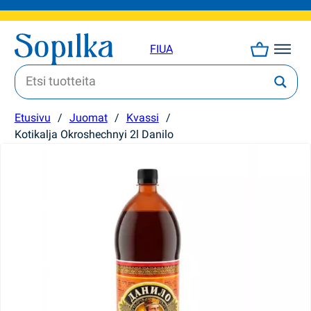
FI
UA
Etusivu
/
Juomat
/
Kvassi
/
Kotikalja Okroshechnyi 2l Danilo