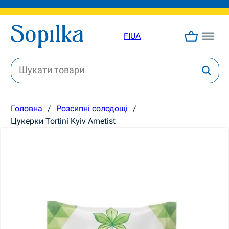
FI
UA
Головна
/
Розсипні солодощі
/
Цукерки Tortini Kyiv Ametist