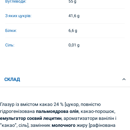
Вуглеводи:
55 g
З яких цукрів:
41,6 g
Білки:
6,6 g
Сіль:
0,01 g
СКЛАД
Глазур із вмістом какао 24 % [цукор, повністю
гідрогенізована
пальмоядрова олія
, какао-порошок,
емульгатор соєвий лецитин
, ароматизатори ванілін і
“какао”, сіль], замінник
молочного
жиру [рафінована