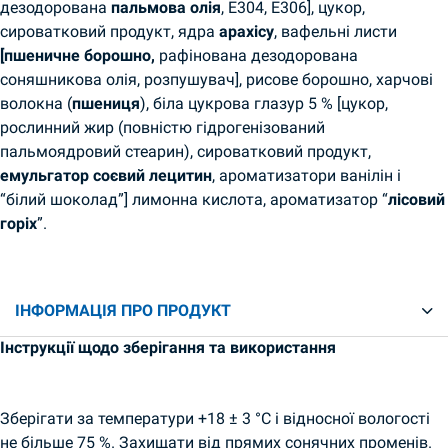
дезодорована
пальмова олія
, E304, E306], цукор,
сироватковий продукт, ядра
арахісу
, вафельні листи
[пшеничне борошно,
рафінована дезодорована
соняшникова олія, розпушувач], рисове борошно, харчові
волокна (
пшениця
), біла цукрова глазур 5 % [цукор,
рослинний жир (повністю гідрогенізований
пальмоядровий стеарин), сироватковий продукт,
емульгатор соєвий лецитин
, ароматизатори ванілін і
“білий шоколад”] лимонна кислота, ароматизатор “
лісовий
горіх
”.
ІНФОРМАЦІЯ ПРО ПРОДУКТ
Інструкції щодо зберігання та використання
Зберігати за температури +18 ± 3 °C і відносної вологості
не більше 75 %. Захищати від прямих сонячних променів.