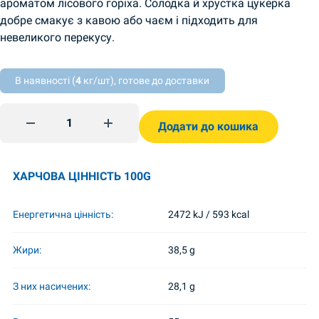
ароматом лісового горіха. Солодка й хрустка цукерка
добре смакує з кавою або чаєм і підходить для
невеликого перекусу.
В наявності (
4
кг/шт), готове до доставки
Цукерки Tortini Kyiv Ametist quantity
Додати до кошика
ХАРЧОВА ЦІННІСТЬ 100G
Енергетична цінність:
2472 kJ / 593 kcal
Жири:
38,5 g
З них насичених:
28,1 g