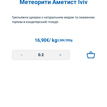
Метеорити Аметист lviv
ш
о
Грильяжна цукерка з натуральним медом та смаженим
к
горіхом в кондитерській глазурі.
о
л
а
16,90
€
/ kg
3,38
€
/200g
д
Метеорити Аметист lviv quantity
н
о
ю
г
л
а
з
у