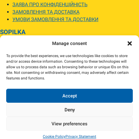
ЗАЯВА ПРО КОНФІДЕНЦІЙНІСТЬ
ЗАМОВЛЕННЯ ТА ДОСТАВКА
УМОВИ ЗАМОВЛЕННЯ ТА ДОСТАВКИ
SOPILKA
Manage consent
МАГАЗИНИ SOPILKA
ПИТАННЯ ТА ВІДПОВІДІ
To provide the best experiences, we use technologies like cookies to store
НОВИНИ
and/or access device information. Consenting to these technologies will
allow us to process data such as browsing behavior or unique IDs on this
site. Not consenting or withdrawing consent, may adversely affect certain
Зображення товарів на вебсайті можуть відрізнятися від їхнього
features and functions.
фактичного вигляду.
Наявність товарів може відрізнятися від зазначеної в інтернет-магазині.
За потреби ми зв’яжемося та погодимо заміну.
Accept
Deny
View preferences
Copyright 2024 Sopilka.fi – Всі права захищені
Cookie Policy
Privacy Statement