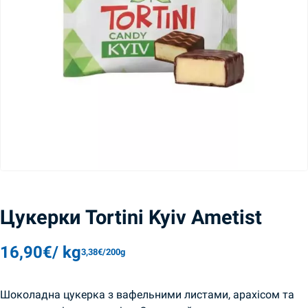
Цукерки Tortini Kyiv Ametist
16,90
€
/ kg
3,38
€
/200g
Шоколадна цукерка з вафельними листами, арахісом та