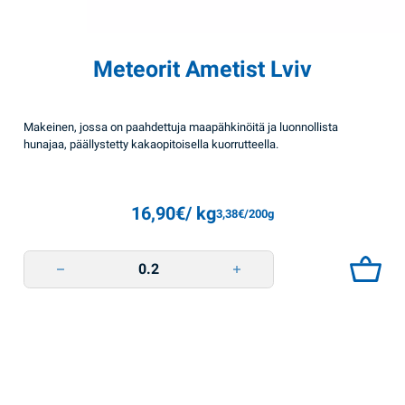
Meteorit Ametist Lviv
Makeinen, jossa on paahdettuja maapähkinöitä ja luonnollista
hunajaa, päällystetty kakaopitoisella kuorrutteella.
16,90
€
/ kg
3,38
€
/200g
Meteorit Ametist Lviv quantity