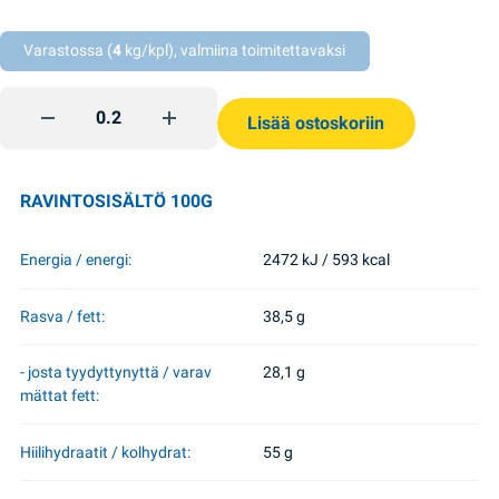
Varastossa (
4
kg/kpl), valmiina toimitettavaksi
Tortini Kyiv Ametist quantity
Lisää ostoskoriin
RAVINTOSISÄLTÖ 100G
Energia / energi:
2472 kJ / 593 kcal
Rasva / fett:
38,5 g
- josta tyydyttynyttä / varav
28,1 g
mättat fett:
Hiilihydraatit / kolhydrat:
55 g