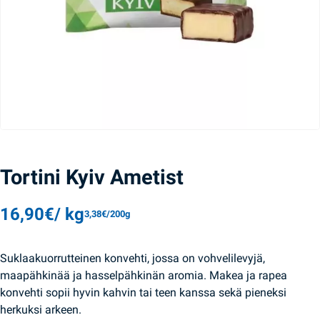
Tortini Kyiv Ametist
16,90
€
/ kg
3,38
€
/200g
Suklaakuorrutteinen konvehti, jossa on vohvelilevyjä,
maapähkinää ja hasselpähkinän aromia. Makea ja rapea
konvehti sopii hyvin kahvin tai teen kanssa sekä pieneksi
herkuksi arkeen.