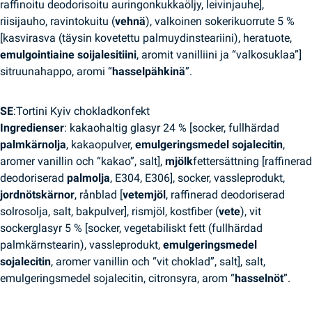
raffinoitu deodorisoitu auringonkukkaöljy, leivinjauhe],
riisijauho, ravintokuitu (
vehnä
), valkoinen sokerikuorrute 5 %
[kasvirasva (täysin kovetettu palmuydinsteariini), heratuote,
emulgointiaine soijalesitiini
, aromit vanilliini ja “valkosuklaa”]
sitruunahappo, aromi “
hasselpähkinä
”.
SE
:Tortini Kyiv chokladkonfekt
Ingredienser
: kakaohaltig glasyr 24 % [socker, fullhärdad
palmkärnolja
, kakaopulver,
emulgeringsmedel sojalecitin
,
aromer vanillin och “kakao”, salt],
mjölk
fett­ersättning [raffinerad
deodoriserad
palmolja
, E304, E306], socker, vassleprodukt,
jordnötskärnor
, rånblad [
vetemjöl
, raffinerad deodoriserad
solrosolja, salt, bakpulver], rismjöl, kostfiber (
vete
), vit
sockerglasyr 5 % [socker, vegetabiliskt fett (fullhärdad
palmkärnstearin), vassleprodukt,
emulgeringsmedel
sojalecitin
, aromer vanillin och “vit choklad”, salt], salt,
emulgeringsmedel sojalecitin, citronsyra, arom “
hasselnöt
”.