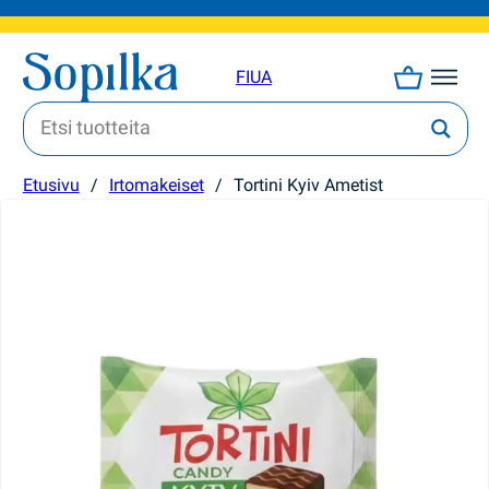
FI
UA
Etusivu
/
Irtomakeiset
/
Tortini Kyiv Ametist