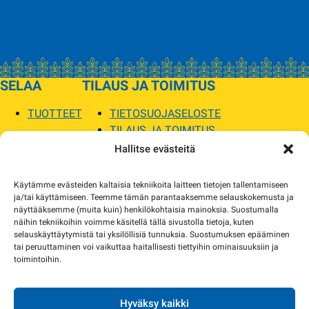
SELAA
TILAUS JA TOIMITUS
TUOTTEET
TIETOSUOJASELOSTE
TILAUS JA TOIMITUS
TOIMITUSEHDOT
Hallitse evästeitä
SOPILKA
Käytämme evästeiden kaltaisia tekniikoita laitteen tietojen tallentamiseen
ja/tai käyttämiseen. Teemme tämän parantaaksemme selauskokemusta ja
MYYMÄLÄT JA YHTEYSTIEDOT
näyttääksemme (muita kuin) henkilökohtaisia mainoksia. Suostumalla
USEIN KYSYTYT
näihin tekniikoihin voimme käsitellä tällä sivustolla tietoja, kuten
AJANKOHTAISTA
selauskäyttäytymistä tai yksilöllisiä tunnuksia. Suostumuksen epääminen
tai peruuttaminen voi vaikuttaa haitallisesti tiettyihin ominaisuuksiin ja
toimintoihin.
Tuotekuvat verkkosivustolla voivat poiketa ulkonäöltään todellisista tuotteista.
Tuotteiden saatavuus voi poiketa verkkokaupan tiedoista. Tarvittaessa otamme
yhteyttä ja sovimme korvaavista tuotteista.
Hyväksy kaikki