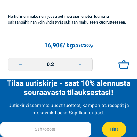
Herkullinen makeinen, jossa pehmeä siemenetön luumu ja
saksanpähkinän ydin yhdistyvät suklaan makuiseen kuorrutteeseen.
16,90
€
/ kg
3,38
€
/200g
Luumua ja pähkinää suklaakuorutteella Ametist quantity
Tilaa uutiskirje - saat 10% alennusta
seuraavasta tilauksestasi!
Uutiskirjeissämme: uudet tuotteet, kampanjat, reseptit ja
ruokavinkit sekä Sopilkan uutiset.
Tilaa