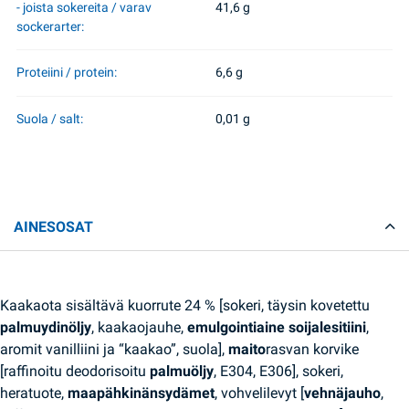
- joista sokereita / varav
41,6 g
sockerarter:
Proteiini / protein:
6,6 g
Suola / salt:
0,01 g
AINESOSAT
Kaakaota sisältävä kuorrute 24 % [sokeri, täysin kovetettu
palmuydinöljy
, kaakaojauhe,
emulgointiaine soijalesitiini
,
aromit vanilliini ja “kaakao”, suola],
maito
rasvan korvike
[raffinoitu deodorisoitu
palmuöljy
, E304, E306], sokeri,
heratuote,
maapähkinänsydämet
, vohvelilevyt [
vehnäjauho
,