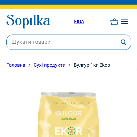
FI
UA
Головна
/
Сухі продукти
/
Булгур 1кг Ekop