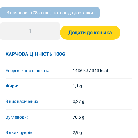
В наявності (
78
кг/шт), готове до доставки
Булгур 1кг Ekop quantity
Додати до кошика
ХАРЧОВА ЦІННІСТЬ 100G
Енергетична цінність:
1436 kJ / 343 kcal
Жири:
1,1 g
З них насичених:
0,27 g
Вуглеводи:
70,6 g
З яких цукрів:
2,9 g