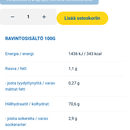
Bulgur 1kg Ekop quantity
Lisää ostoskoriin
RAVINTOSISÄLTÖ 100G
Energia / energi:
1436 kJ / 343 kcal
Rasva / fett:
1,1 g
- josta tyydyttynyttä / varav
0,27 g
mättat fett:
Hiilihydraatit / kolhydrat:
70,6 g
- joista sokereita / varav
2,9 g
sockerarter: