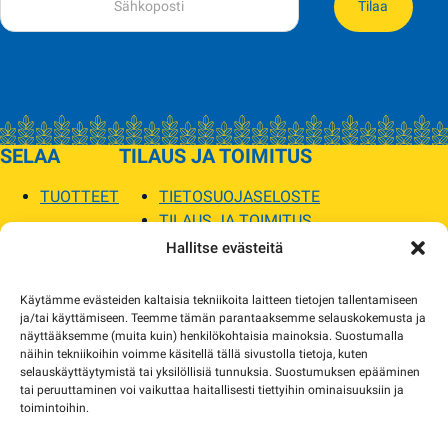
Tilaa
SELAA
TILAUS JA TOIMITUS
TUOTTEET
TIETOSUOJASELOSTE
TILAUS JA TOIMITUS
TOIMITUSEHDOT
Hallitse evästeitä
SOPILKA
Käytämme evästeiden kaltaisia tekniikoita laitteen tietojen tallentamiseen
ja/tai käyttämiseen. Teemme tämän parantaaksemme selauskokemusta ja
MYYMÄLÄT JA YHTEYSTIEDOT
näyttääksemme (muita kuin) henkilökohtaisia mainoksia. Suostumalla
USEIN KYSYTYT
näihin tekniikoihin voimme käsitellä tällä sivustolla tietoja, kuten
AJANKOHTAISTA
selauskäyttäytymistä tai yksilöllisiä tunnuksia. Suostumuksen epääminen
tai peruuttaminen voi vaikuttaa haitallisesti tiettyihin ominaisuuksiin ja
toimintoihin.
Tuotekuvat verkkosivustolla voivat poiketa ulkonäöltään todellisista tuotteista.
Tuotteiden saatavuus voi poiketa verkkokaupan tiedoista. Tarvittaessa otamme