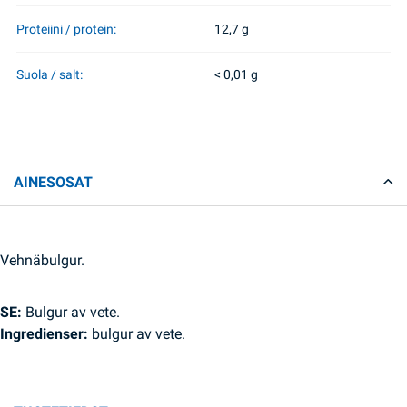
Proteiini / protein:
12,7 g
Suola / salt:
< 0,01 g
AINESOSAT
Vehnäbulgur.
SE:
Bulgur av vete.
Ingredienser:
bulgur av vete.