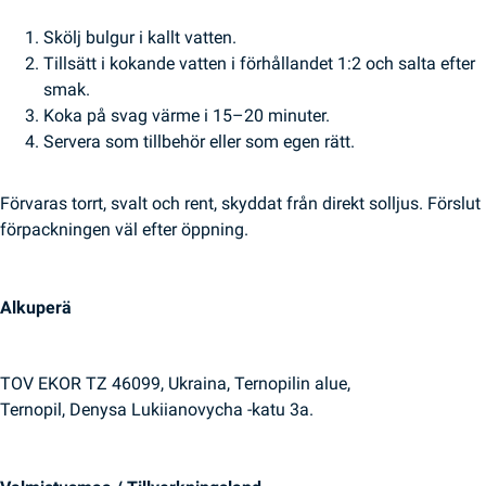
Skölj bulgur i kallt vatten.
Tillsätt i kokande vatten i förhållandet 1:2 och salta efter
smak.
Koka på svag värme i 15–20 minuter.
Servera som tillbehör eller som egen rätt.
Förvaras torrt, svalt och rent, skyddat från direkt solljus. Förslut
förpackningen väl efter öppning.
Alkuperä
TOV EKOR TZ 46099, Ukraina, Ternopilin alue,
Ternopil, Denysa Lukiianovycha -katu 3a.