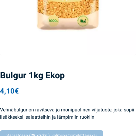
Bulgur 1kg Ekop
4,10
€
Vehnäbulgur on ravitseva ja monipuolinen viljatuote, joka sopii
lisäkkeeksi, salaatteihin ja lämpimiin ruokiin.
Varastossa (
78
kg/kpl), valmiina toimitettavaksi