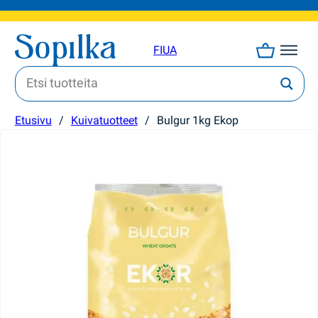
FI
UA
Etusivu
/
Kuivatuotteet
/
Bulgur 1kg Ekop