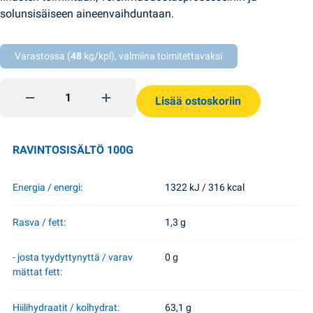
solunsisäiseen aineenvaihduntaan.
Varastossa (
48
kg/kpl), valmiina toimitettavaksi
Vehnärouhe pussissa 4*0,75g Zhmenka quantity
Lisää ostoskoriin
RAVINTOSISÄLTÖ 100G
Energia / energi:
1322 kJ / 316 kcal
Rasva / fett:
1,3 g
- josta tyydyttynyttä / varav
0 g
mättat fett:
Hiilihydraatit / kolhydrat:
63,1 g