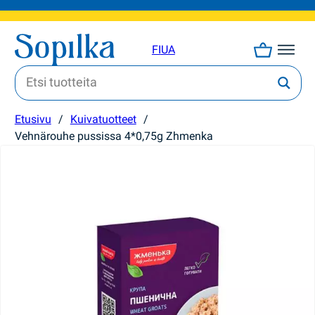
FI
UA
Etusivu
/
Kuivatuotteet
/
Vehnärouhe pussissa 4*0,75g Zhmenka