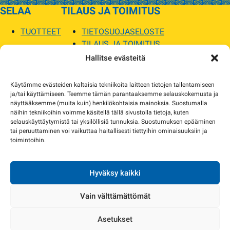
SELAA
TILAUS JA TOIMITUS
TUOTTEET
TIETOSUOJASELOSTE
TILAUS JA TOIMITUS
TOIMITUSEHDOT
Hallitse evästeitä
SOPILKA
Käytämme evästeiden kaltaisia tekniikoita laitteen tietojen tallentamiseen
ja/tai käyttämiseen. Teemme tämän parantaaksemme selauskokemusta ja
MYYMÄLÄT JA YHTEYSTIEDOT
näyttääksemme (muita kuin) henkilökohtaisia mainoksia. Suostumalla
USEIN KYSYTYT
näihin tekniikoihin voimme käsitellä tällä sivustolla tietoja, kuten
AJANKOHTAISTA
selauskäyttäytymistä tai yksilöllisiä tunnuksia. Suostumuksen epääminen
tai peruuttaminen voi vaikuttaa haitallisesti tiettyihin ominaisuuksiin ja
toimintoihin.
Tuotekuvat verkkosivustolla voivat poiketa ulkonäöltään todellisista tuotteista.
Tuotteiden saatavuus voi poiketa verkkokaupan tiedoista. Tarvittaessa otamme
yhteyttä ja sovimme korvaavista tuotteista.
Hyväksy kaikki
Vain välttämättömät
Asetukset
Copyright 2024 Sopilka.fi – kaikki oikeudet pidätetään