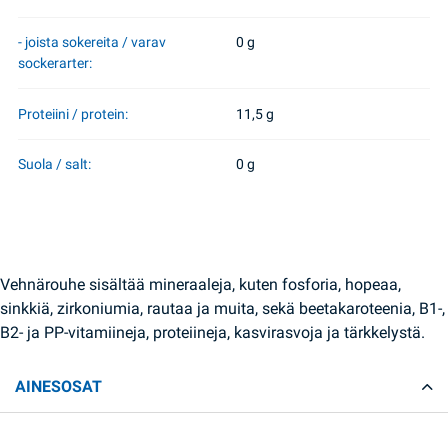
- joista sokereita / varav
0 g
sockerarter:
Proteiini / protein:
11,5 g
Suola / salt:
0 g
Vehnärouhe sisältää mineraaleja, kuten fosforia, hopeaa,
sinkkiä, zirkoniumia, rautaa ja muita, sekä beetakaroteenia, B1-,
B2- ja PP-vitamiineja, proteiineja, kasvirasvoja ja tärkkelystä.
AINESOSAT