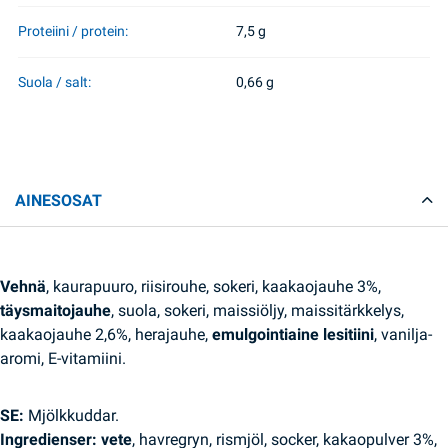
Proteiini / protein:
7,5 g
Suola / salt:
0,66 g
AINESOSAT
Vehnä
, kaurapuuro, riisirouhe, sokeri, kaakaojauhe 3%,
täysmaitojauhe
, suola, sokeri, maissiöljy, maissitärkkelys,
kaakaojauhe 2,6%, herajauhe,
emulgointiaine lesitiini
, vanilja-
aromi, E-vitamiini.
SE:
Mjölkkuddar.
Ingredienser: vete
, havregryn, rismjöl, socker, kakaopulver 3%,