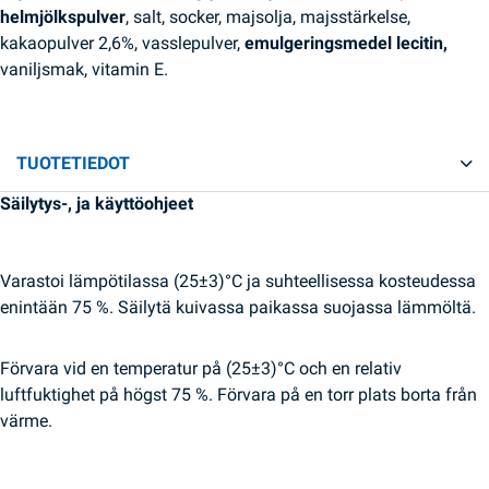
helmjölkspulver
, salt, socker, majsolja, majsstärkelse,
kakaopulver 2,6%, vasslepulver,
emulgeringsmedel lecitin,
vaniljsmak, vitamin E.
TUOTETIEDOT
Säilytys-, ja käyttöohjeet
Varastoi lämpötilassa (25±3)°C ja suhteellisessa kosteudessa
enintään 75 %. Säilytä kuivassa paikassa suojassa lämmöltä.
Förvara vid en temperatur på (25±3)°C och en relativ
luftfuktighet på högst 75 %. Förvara på en torr plats borta från
värme.