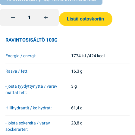
Milk pillows 500g Start quantity
Lisää ostoskoriin
RAVINTOSISÄLTÖ 100G
Energia / energi:
1774 kJ /424 kcal
Rasva / fett:
16,3 g
- josta tyydyttynyttä / varav
3 g
mättat fett:
Hiilihydraatit / kolhydrat:
61,4 g
- joista sokereita / varav
28,8 g
sockerarter: