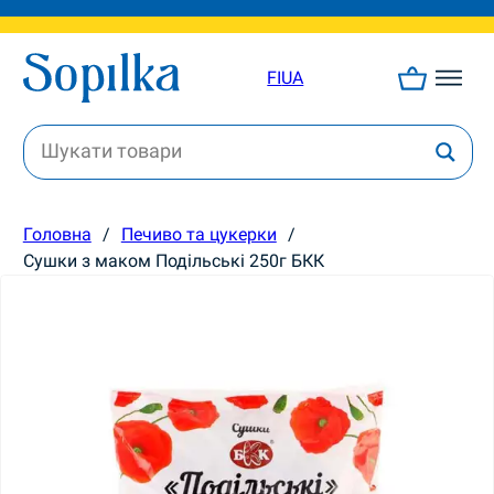
FI
UA
Головна
/
Печиво та цукерки
/
Сушки з маком Подільські 250г БКК