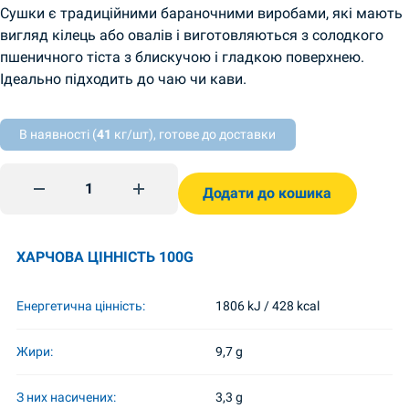
Сушки є традиційними бараночними виробами, які мають
вигляд кілець або овалів і виготовляються з солодкого
пшеничного тіста з блискучою і гладкою поверхнею.
Ідеально підходить до чаю чи кави.
В наявності (
41
кг/шт), готове до доставки
Сушки з маком Подільські 250г БКК quantity
Додати до кошика
ХАРЧОВА ЦІННІСТЬ 100G
Енергетична цінність:
1806 kJ / 428 kcal
Жири:
9,7 g
З них насичених:
3,3 g