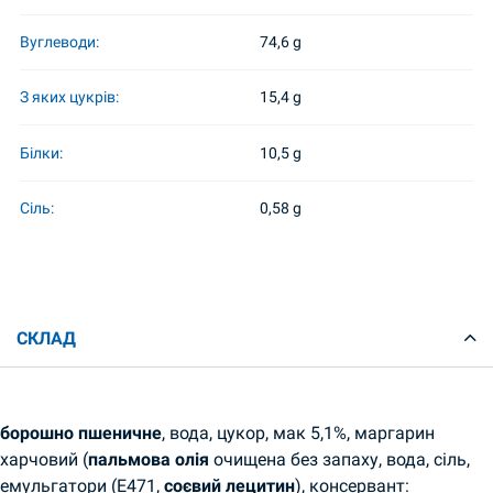
Вуглеводи:
74,6 g
З яких цукрів:
15,4 g
Білки:
10,5 g
Сіль:
0,58 g
СКЛАД
борошно пшеничне
, вода, цукор, мак 5,1%, маргарин
харчовий (
пальмова олія
очищена без запаху, вода, сіль,
емульгатори (Е471,
соєвий лецитин
), консервант: