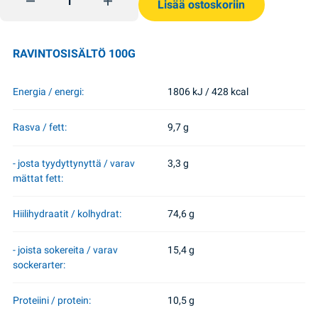
Lisää ostoskoriin
RAVINTOSISÄLTÖ 100G
Energia / energi:
1806 kJ / 428 kcal
Rasva / fett:
9,7 g
- josta tyydyttynyttä / varav
3,3 g
mättat fett:
Hiilihydraatit / kolhydrat:
74,6 g
- joista sokereita / varav
15,4 g
sockerarter:
Proteiini / protein:
10,5 g