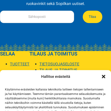
ruokavinkit sekä Sopilkan uutiset.
Tilaa
SELAA
TILAUS JA TOIMITUS
TUOTTEET
TIETOSUOJASELOSTE
TILAUS JA TOIMITUS
TOIMITUSEHDOT
Hallitse evästeitä
SOPILKA
Käytämme evästeiden kaltaisia tekniikoita laitteen tietojen tallentamiseen
ja/tai käyttämiseen. Teemme tämän parantaaksemme selauskokemusta ja
MYYMÄLÄT JA YHTEYSTIEDOT
näyttääksemme (muita kuin) henkilökohtaisia mainoksia. Suostumalla
USEIN KYSYTYT
näihin tekniikoihin voimme käsitellä tällä sivustolla tietoja, kuten
AJANKOHTAISTA
selauskäyttäytymistä tai yksilöllisiä tunnuksia. Suostumuksen epääminen