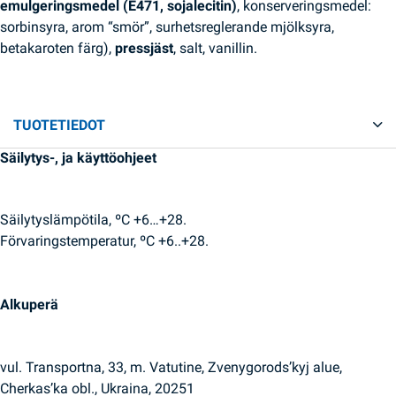
emulgeringsmedel (E471, sojalecitin)
, konserveringsmedel:
sorbinsyra, arom “smör”, surhetsreglerande mjölksyra,
betakaroten färg),
pressjäst
, salt, vanillin.
TUOTETIEDOT
Säilytys-, ja käyttöohjeet
Säilytyslämpötila, ºC +6…+28.
Förvaringstemperatur, ºC +6..+28.
Alkuperä
vul. Transportna, 33, m. Vatutine, Zvenygorods’kyj alue,
Cherkas’ka obl., Ukraina, 20251