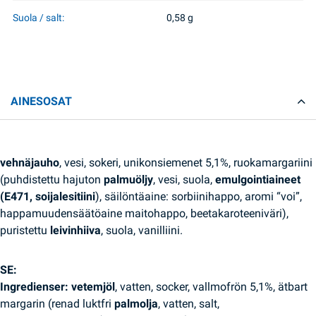
Suola / salt:
0,58 g
AINESOSAT
vehnäjauho
, vesi, sokeri, unikonsiemenet 5,1%, ruokamargariini
(puhdistettu hajuton
palmuöljy
, vesi, suola,
emulgointiaineet
(E471, soijalesitiini
), säilöntäaine: sorbiinihappo, aromi “voi”,
happamuudensäätöaine maitohappo, beetakaroteeniväri),
puristettu
leivinhiiva
, suola, vanilliini.
SE:
Ingredienser: vetemjöl
, vatten, socker, vallmofrön 5,1%, ätbart
margarin (renad luktfri
palmolja
, vatten, salt,