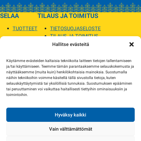
SELAA
TILAUS JA TOIMITUS
TUOTTEET
TIETOSUOJASELOSTE
TILAUS JA TOIMITUS
TOIMITUSEHDOT
Hallitse evästeitä
SOPILKA
Käytämme evästeiden kaltaisia tekniikoita laitteen tietojen tallentamiseen
ja/tai käyttämiseen. Teemme tämän parantaaksemme selauskokemusta ja
MYYMÄLÄT JA YHTEYSTIEDOT
näyttääksemme (muita kuin) henkilökohtaisia mainoksia. Suostumalla
USEIN KYSYTYT
näihin tekniikoihin voimme käsitellä tällä sivustolla tietoja, kuten
AJANKOHTAISTA
selauskäyttäytymistä tai yksilöllisiä tunnuksia. Suostumuksen epääminen
tai peruuttaminen voi vaikuttaa haitallisesti tiettyihin ominaisuuksiin ja
toimintoihin.
Tuotekuvat verkkosivustolla voivat poiketa ulkonäöltään todellisista tuotteista.
Tuotteiden saatavuus voi poiketa verkkokaupan tiedoista. Tarvittaessa otamme
yhteyttä ja sovimme korvaavista tuotteista.
Hyväksy kaikki
Vain välttämättömät