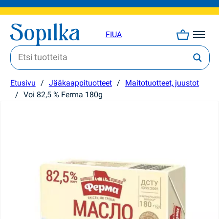
FI
UA
Etusivu
/
Jääkaappituotteet
/
Maitotuotteet, juustot
/
Voi 82,5 % Ferma 180g