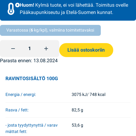
Huom!
Kylmä tuote, ei voi lähettää. Toimitus ovelle
Pääkaupunkiseutu ja Etelä-Suomen kunnat.
Varastossa (
6
kg/kpl), valmiina toimitettavaksi
Voi 82,5 % Ferma 180g quantity
Lisää ostoskoriin
Parasta ennen: 13.08.2024
RAVINTOSISÄLTÖ 100G
Energia / energi:
3075 kJ/ 748 kcal
Rasva / fett:
82,5 g
- josta tyydyttynyttä / varav
53,6 g
mättat fett: