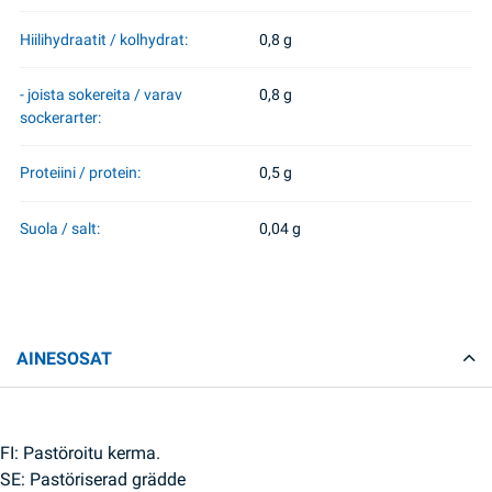
Hiilihydraatit / kolhydrat:
0,8 g
- joista sokereita / varav
0,8 g
sockerarter:
Proteiini / protein:
0,5 g
Suola / salt:
0,04 g
AINESOSAT
FI: Pastöroitu kerma.
SE: Pastöriserad grädde