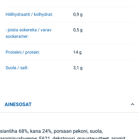
Hiilihydraatit / kolhydrat:
0,9 g
- joista sokereita / varav
0,5 g
sockerarter:
Proteiini / protein:
14 g
Suola / salt:
3,1 g
AINESOSAT
sianliha 68%, kana 24%, porsaan pekoni, suola,
arominvahvenne: E621, dekstroosi, mausteuutteet, aromit,