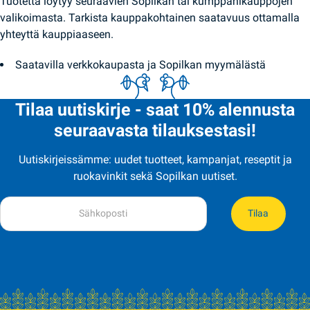
Tuotetta löytyy seuraavien Sopilkan tai kumppanikauppojen
valikoimasta. Tarkista kauppakohtainen saatavuus ottamalla
yhteyttä kauppiaaseen.
Saatavilla verkkokaupasta ja Sopilkan myymälästä
Tilaa uutiskirje - saat 10% alennusta
seuraavasta tilauksestasi!
Uutiskirjeissämme: uudet tuotteet, kampanjat, reseptit ja
ruokavinkit sekä Sopilkan uutiset.
Tilaa