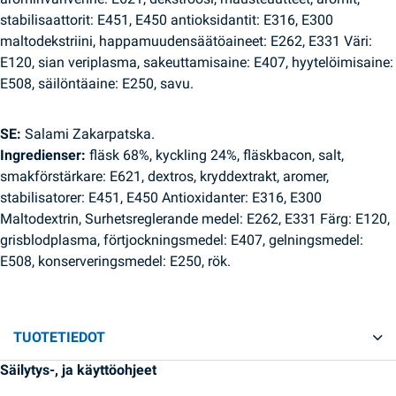
stabilisaattorit: E451, E450 antioksidantit: E316, E300
maltodekstriini, happamuudensäätöaineet: E262, E331 Väri:
E120, sian veriplasma, sakeuttamisaine: E407, hyytelöimisaine:
E508, säilöntäaine: E250, savu.
SE:
Salami Zakarpatska.
Ingredienser:
fläsk 68%, kyckling 24%, fläskbacon, salt,
smakförstärkare: E621, dextros, kryddextrakt, aromer,
stabilisatorer: E451, E450 Antioxidanter: E316, E300
Maltodextrin, Surhetsreglerande medel: E262, E331 Färg: E120,
grisblodplasma, förtjockningsmedel: E407, gelningsmedel:
E508, konserveringsmedel: E250, rök.
TUOTETIEDOT
Säilytys-, ja käyttöohjeet