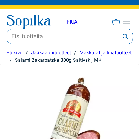
FI
UA
Etusivu
/
Jääkaappituotteet
/
Makkarat ja lihatuotteet
/
Salami Zakarpatska 300g Saltivskij MK