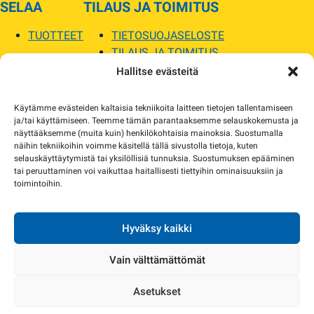
SELAA
TILAUS JA TOIMITUS
TUOTTEET
TIETOSUOJASELOSTE
TILAUS JA TOIMITUS
TOIMITUSEHDOT
Hallitse evästeitä
SOPILKA
Käytämme evästeiden kaltaisia tekniikoita laitteen tietojen tallentamiseen
ja/tai käyttämiseen. Teemme tämän parantaaksemme selauskokemusta ja
MYYMÄLÄT JA YHTEYSTIEDOT
näyttääksemme (muita kuin) henkilökohtaisia mainoksia. Suostumalla
USEIN KYSYTYT
näihin tekniikoihin voimme käsitellä tällä sivustolla tietoja, kuten
AJANKOHTAISTA
selauskäyttäytymistä tai yksilöllisiä tunnuksia. Suostumuksen epääminen
tai peruuttaminen voi vaikuttaa haitallisesti tiettyihin ominaisuuksiin ja
toimintoihin.
Tuotekuvat verkkosivustolla voivat poiketa ulkonäöltään todellisista tuotteista.
Tuotteiden saatavuus voi poiketa verkkokaupan tiedoista. Tarvittaessa otamme
yhteyttä ja sovimme korvaavista tuotteista.
Hyväksy kaikki
Vain välttämättömät
Asetukset
Copyright 2024 Sopilka.fi – kaikki oikeudet pidätetään