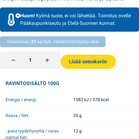
Huom!
Kylmä tuote, ei voi lähettää. Toimitus ovelle
Pääkaupunkiseutu ja Etelä-Suomen kunnat.
Varastossa (
21
kg/kpl), valmiina toimitettavaksi
Salami Zakarpatska 300g Saltivskij MK quantity
Lisää ostoskoriin
RAVINTOSISÄLTÖ 100G
Energia / energi:
1582 kJ / 378 kcal
Rasva / fett:
35 g
- josta tyydyttynyttä / varav
12 g
mättat fett: