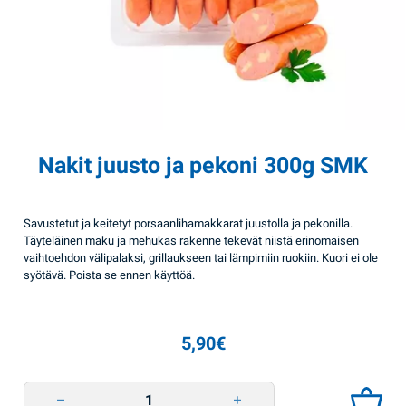
Nakit juusto ja pekoni 300g SMK
Savustetut ja keitetyt porsaanlihamakkarat juustolla ja pekonilla.
Täyteläinen maku ja mehukas rakenne tekevät niistä erinomaisen
vaihtoehdon välipalaksi, grillaukseen tai lämpimiin ruokiin. Kuori ei ole
syötävä. Poista se ennen käyttöä.
5,90
€
Nakit juusto ja pekoni 300g SMK quantity