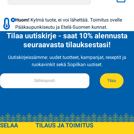
Huom!
Kylmä tuote, ei voi lähettää. Toimitus ovelle
Pääkaupunkiseutu ja Etelä-Suomen kunnat.
Tilaa uutiskirje - saat 10% alennusta
seuraavasta tilauksestasi!
Uutiskirjeissämme: uudet tuotteet, kampanjat, reseptit ja
ruokavinkit sekä Sopilkan uutiset.
Tilaa
SELAA
TILAUS JA TOIMITUS