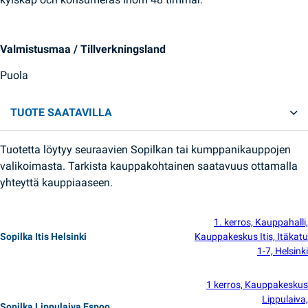
Valmistusmaa / Tillverkningsland
Puola
TUOTE SAATAVILLA
Tuotetta löytyy seuraavien Sopilkan tai kumppanikauppojen
valikoimasta. Tarkista kauppakohtainen saatavuus ottamalla
yhteyttä kauppiaaseen.
1. kerros, Kauppahalli,
Sopilka Itis Helsinki
Kauppakeskus Itis, Itäkatu
1-7, Helsinki
1 kerros, Kauppakeskus
Lippulaiva,
Sopilka Lippulaiva Espoo