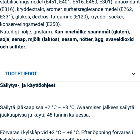
stabiliseringsmedel (E451, E401, E516, E450, E301), antioxidant
(E316), kryddextrakt, aromer, surhetsreglerande medel (E262,
E331), glukos, dextros, färgämne (E120), kryddor, socker,
konserveringsmedel (E250).
Naturligt hölje: gristarm.
Kan innehålla: spannmål (gluten),
soja, senap, mjölk (laktos), sesam, nötter, ägg, svaveldioxid
och sulfiter.
TUOTETIEDOT
Säilytys-, ja käyttöohjeet
Säilytä jääkaapissa +2 °C – +8 °C. Avaamisen jälkeen säilytä
jääkaapissa ja käytä 48 tunnin kuluessa.
Förvaras i kylskåp vid +2 °C – +8 °C. Efter öppning förvaras i
kylskåp och konsumeras inom 48 timmar.