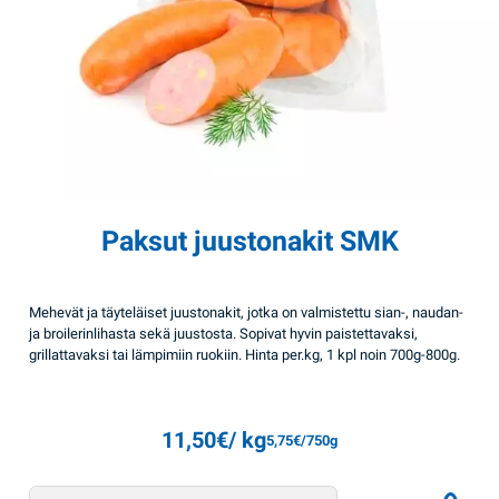
Paksut juustonakit SMK
Mehevät ja täyteläiset juustonakit, jotka on valmistettu sian-, naudan-
ja broilerinlihasta sekä juustosta. Sopivat hyvin paistettavaksi,
grillattavaksi tai lämpimiin ruokiin. Hinta per.kg, 1 kpl noin 700g-800g.
11,50
€
/ kg
5,75
€
/750g
Paksut juustonakit SMK quantity