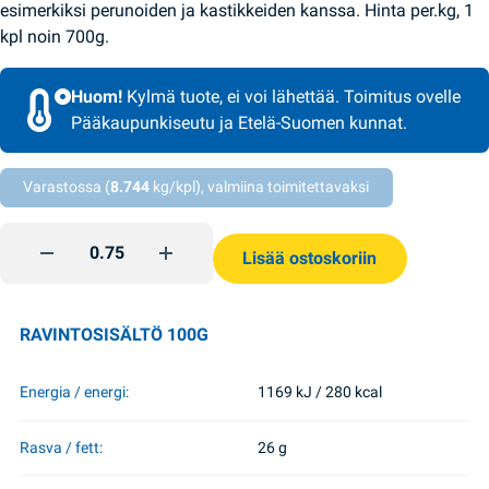
esimerkiksi perunoiden ja kastikkeiden kanssa. Hinta per.kg, 1
kpl noin 700g.
Huom!
Kylmä tuote, ei voi lähettää. Toimitus ovelle
Pääkaupunkiseutu ja Etelä-Suomen kunnat.
Varastossa (
8.744
kg/kpl), valmiina toimitettavaksi
Ukrainalaiset paksut nakit SMK quantity
Lisää ostoskoriin
RAVINTOSISÄLTÖ 100G
Energia / energi:
1169 kJ / 280 kcal
Rasva / fett:
26 g