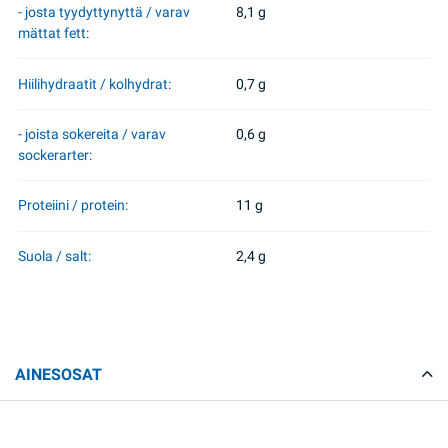
- josta tyydyttynyttä / varav
8,1 g
mättat fett:
Hiilihydraatit / kolhydrat:
0,7 g
- joista sokereita / varav
0,6 g
sockerarter:
Proteiini / protein:
11 g
Suola / salt:
2,4 g
AINESOSAT