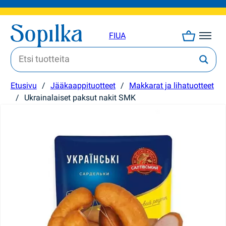
FI
UA
Etusivu
/
Jääkaappituotteet
/
Makkarat ja lihatuotteet
/
Ukrainalaiset paksut nakit SMK