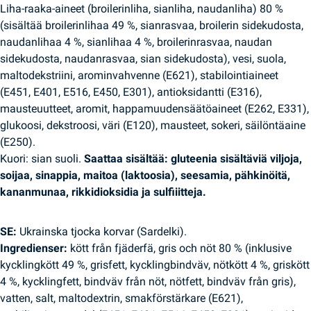
Liha-raaka-aineet (broilerinliha, sianliha, naudanliha) 80 %
(sisältää broilerinlihaa 49 %, sianrasvaa, broilerin sidekudosta,
naudanlihaa 4 %, sianlihaa 4 %, broilerinrasvaa, naudan
sidekudosta, naudanrasvaa, sian sidekudosta), vesi, suola,
maltodekstriini, arominvahvenne (E621), stabilointiaineet
(E451, E401, E516, E450, E301), antioksidantti (E316),
mausteuutteet, aromit, happamuudensäätöaineet (E262, E331),
glukoosi, dekstroosi, väri (E120), mausteet, sokeri, säilöntäaine
(E250).
Kuori: sian suoli.
Saattaa sisältää: gluteenia sisältäviä viljoja,
soijaa, sinappia, maitoa (laktoosia), seesamia, pähkinöitä,
kananmunaa, rikkidioksidia ja sulfiiitteja.
SE:
Ukrainska tjocka korvar (Sardelki).
Ingredienser:
kött från fjäderfä, gris och nöt 80 % (inklusive
kycklingkött 49 %, grisfett, kycklingbindväv, nötkött 4 %, griskött
4 %, kycklingfett, bindväv från nöt, nötfett, bindväv från gris),
vatten, salt, maltodextrin, smakförstärkare (E621),