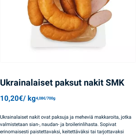
Ukrainalaiset paksut nakit SMK
10,20
€
/ kg
4,08
€
/700g
Ukrainalaiset nakit ovat paksuja ja meheviä makkaroita, jotka
valmistetaan sian-, naudan- ja broilerinlihasta. Sopivat
erinomaisesti paistettavaksi, keitettäväksi tai tarjottavaksi