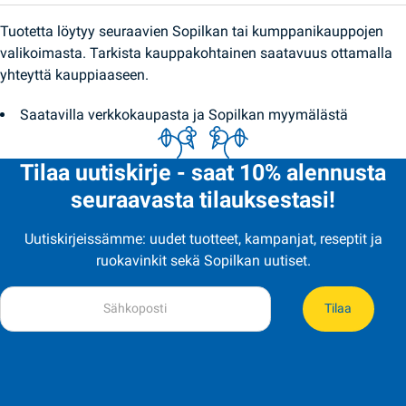
Tuotetta löytyy seuraavien Sopilkan tai kumppanikauppojen
valikoimasta. Tarkista kauppakohtainen saatavuus ottamalla
yhteyttä kauppiaaseen.
Saatavilla verkkokaupasta ja Sopilkan myymälästä
Tilaa uutiskirje - saat 10% alennusta
seuraavasta tilauksestasi!
Uutiskirjeissämme: uudet tuotteet, kampanjat, reseptit ja
ruokavinkit sekä Sopilkan uutiset.
Tilaa