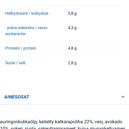
Hiilihydraatit / kolhydrat:
5,8 g
- joista sokereita / varav
4,3 g
sockerarter:
Proteiini / protein:
4,8 g
Suola / salt:
2,8 g
AINESOSAT
auringonkukkaöljy, keitetty katkarapuliha 22%, vesi, avokado
10%, sokeri, suola, sakeuttamisaineet: kuiva munankeltuainen,