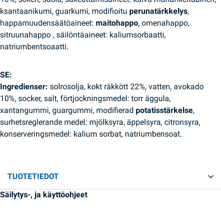
ksantaanikumi, guarkumi, modifioitu
perunatärkkelys
,
happamuudensäätöaineet:
maitohappo
, omenahappo,
sitruunahappo , säilöntäaineet: kaliumsorbaatti,
natriumbentsoaatti.
SE:
Ingredienser:
solrosolja, kokt räkkött 22%, vatten, avokado
10%, socker, salt, förtjockningsmedel: torr äggula,
xantangummi, guargummi, modifierad
potatisstärkelse
,
surhetsreglerande medel: mjölksyra, äppelsyra, citronsyra,
konserveringsmedel: kalium sorbat, natriumbensoat.
TUOTETIEDOT
Säilytys-, ja käyttöohjeet