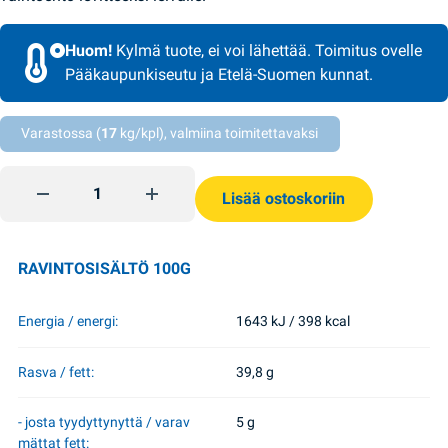
Huom!
Kylmä tuote, ei voi lähettää. Toimitus ovelle
Pääkaupunkiseutu ja Etelä-Suomen kunnat.
Varastossa (
17
kg/kpl), valmiina toimitettavaksi
Katkaraputahna avokado 160g Veladis quantity
Lisää ostoskoriin
RAVINTOSISÄLTÖ 100G
Energia / energi:
1643 kJ / 398 kcal
Rasva / fett:
39,8 g
- josta tyydyttynyttä / varav
5 g
mättat fett: