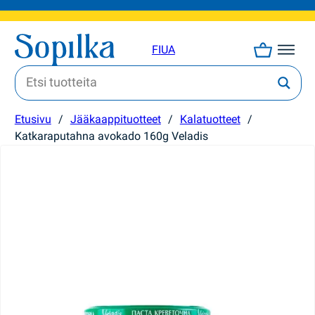
FI
UA
Etusivu
/
Jääkaappituotteet
/
Kalatuotteet
/
Katkaraputahna avokado 160g Veladis