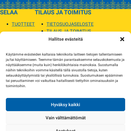
SELAA
TILAUS JA TOIMITUS
TUOTTEET
TIETOSUOJASELOSTE
TILAUS JA TOIMITUS
TOIMITUSEHDOT
Hallitse evästeitä
SOPILKA
Käytämme evästeiden kaltaisia tekniikoita laitteen tietojen tallentamiseen
ja/tai käyttämiseen. Teemme tämän parantaaksemme selauskokemusta ja
MYYMÄLÄT JA YHTEYSTIEDOT
näyttääksemme (muita kuin) henkilökohtaisia mainoksia. Suostumalla
USEIN KYSYTYT
näihin tekniikoihin voimme käsitellä tällä sivustolla tietoja, kuten
AJANKOHTAISTA
selauskäyttäytymistä tai yksilöllisiä tunnuksia. Suostumuksen epääminen
tai peruuttaminen voi vaikuttaa haitallisesti tiettyihin ominaisuuksiin ja
toimintoihin.
Tuotekuvat verkkosivustolla voivat poiketa ulkonäöltään todellisista tuotteista.
Tuotteiden saatavuus voi poiketa verkkokaupan tiedoista. Tarvittaessa otamme
yhteyttä ja sovimme korvaavista tuotteista.
Hyväksy kaikki
Vain välttämättömät
Asetukset