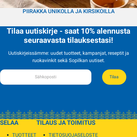
PIIRAKKA UNIKOLLA JA KIRSIKOILLA
Tilaa uutiskirje - saat 10% alennusta
seuraavasta tilauksestasi!
Uutiskirjeissämme: uudet tuotteet, kampanjat, reseptit ja
ruokavinkit sekä Sopilkan uutiset.
Tilaa
SELAA
TILAUS JA TOIMITUS
TUOTTEET
TIETOSUOJASELOSTE