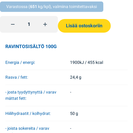
Varastossa (
651
kg/kpl), valmiina toimitettavaksi
Unikkotäyte 150 g TsvitAromat quantity
Lisää ostoskoriin
RAVINTOSISÄLTÖ 100G
Energia / energi:
1900kJ / 455 kcal
Rasva / fett:
24,4 g
- josta tyydyttynyttä / varav
-
mättat fett:
Hiilihydraatit / kolhydrat:
50 g
- joista sokereita / varav
-