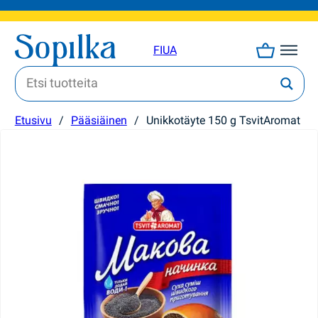
FI
UA
Etusivu
/
Pääsiäinen
/
Unikkotäyte 150 g TsvitAromat