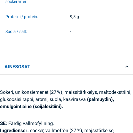
sockerarter:
Proteiini / protein:
9,8 g
Suola / salt:
-
AINESOSAT
Sokeri, unikonsiemenet (27 %), maissitärkkelys, maltodekstriini,
glukoosisiirappi, aromi, suola, kasvirasva
(palmuydin),
emulgointiaine (soijalesitiini).
SE:
Färdig vallmofyllning.
Ingredienser:
socker, vallmofrön (27 %), majsstärkelse,