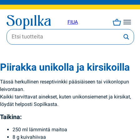
FI
UA
Piirakka unikolla ja kirsikoilla
Tässä herkullinen reseptivinkki pääsiäiseen tai viikonlopun
leivontaan.
Kaikki tarvittavat ainekset, kuten unikonsiemenet ja kirsikat,
löydät helposti Sopilkasta.
Taikina:
250 ml lämmintä maitoa
8 g kuivahiivaa