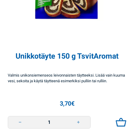
Unikkotäyte 150 g TsvitAromat
Valmis unikonsiemenseos leivonnaisten täytteeksi. Lisää vain kuuma
vesi, sekoita ja käytä täytteenä esimerkiksi pulliin tai rulliin.
3,70
€
Unikkotäyte 150 g TsvitAromat quantity