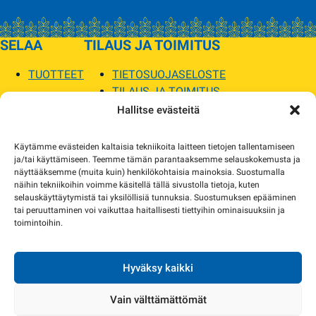
SELAA
TILAUS JA TOIMITUS
TUOTTEET
TIETOSUOJASELOSTE
TILAUS JA TOIMITUS
TOIMITUSEHDOT
Hallitse evästeitä
SOPILKA
Käytämme evästeiden kaltaisia tekniikoita laitteen tietojen tallentamiseen
ja/tai käyttämiseen. Teemme tämän parantaaksemme selauskokemusta ja
MYYMÄLÄT JA YHTEYSTIEDOT
näyttääksemme (muita kuin) henkilökohtaisia mainoksia. Suostumalla
USEIN KYSYTYT
näihin tekniikoihin voimme käsitellä tällä sivustolla tietoja, kuten
AJANKOHTAISTA
selauskäyttäytymistä tai yksilöllisiä tunnuksia. Suostumuksen epääminen
tai peruuttaminen voi vaikuttaa haitallisesti tiettyihin ominaisuuksiin ja
toimintoihin.
Tuotekuvat verkkosivustolla voivat poiketa ulkonäöltään todellisista tuotteista.
Tuotteiden saatavuus voi poiketa verkkokaupan tiedoista. Tarvittaessa otamme
yhteyttä ja sovimme korvaavista tuotteista.
Hyväksy kaikki
Vain välttämättömät