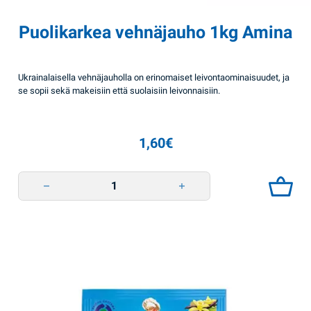
Puolikarkea vehnäjauho 1kg Amina
Ukrainalaisella vehnäjauholla on erinomaiset leivontaominaisuudet, ja
se sopii sekä makeisiin että suolaisiin leivonnaisiin.
1,60
€
Puolikarkea vehnäjauho 1kg Amina quantity