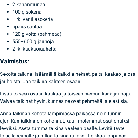
2 kananmunaa
100 g sokeria
1 rkl vaniljasokeria
ripaus suolaa
120 g voita (pehmeää)
550–600 g jauhoja
2 rkl kaakaojauhetta
Valmistus:
Sekoita taikina lisäämällä kaikki ainekset, paitsi kaakao ja osa
jauhoista. Jaa taikina kahteen osaan.
Lisää toiseen osaan kaakao ja toiseen hieman lisää jauhoja.
Vaivaa taikinat hyvin, kunnes ne ovat pehmeitä ja elastisia.
Anna taikinan kohota lämpimässä paikassa noin tunnin
ajan.Kun taikina on kohonnut, kauli molemmat osat ohuiksi
levyiksi. Aseta tumma taikina vaalean päälle. Levitä täyte
toiselle reunalle ja rullaa taikina rullaksi. Leikkaa loppuosa