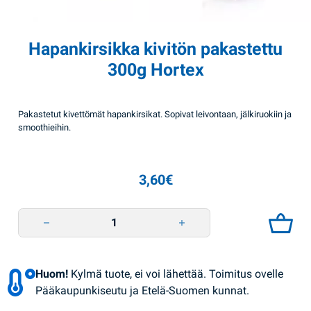
Hapankirsikka kivitön pakastettu
300g Hortex
Pakastetut kivettömät hapankirsikat. Sopivat leivontaan, jälkiruokiin ja
smoothieihin.
3,60
€
Hapankirsikka kivitön pakastettu 300g Hortex quantity
Huom!
Kylmä tuote, ei voi lähettää. Toimitus ovelle
Pääkaupunkiseutu ja Etelä-Suomen kunnat.