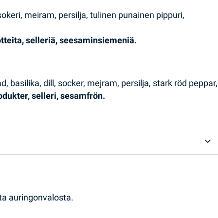
i, sokeri, meiram, persilja, tulinen punainen pippuri,
otteita, selleriä, seesaminsiemeniä.
d, basilika, dill, socker, mejram, persilja, stark röd peppar,
odukter, selleri, sesamfrön.
ta auringonvalosta.