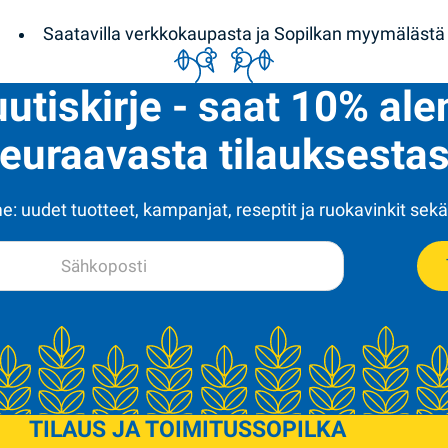
Saatavilla verkkokaupasta ja Sopilkan myymälästä
uutiskirje - saat 10% al
euraavasta tilauksestas
: uudet tuotteet, kampanjat, reseptit ja ruokavinkit sekä
TILAUS JA TOIMITUS
SOPILKA