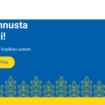
ennusta
i!
 Sopilkan uutiset.
Tilaa