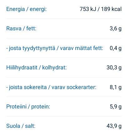
Energia / energi:
753 kJ / 189 kcal
Rasva / fett:
3,6 g
- josta tyydyttynyttä / varav mättat fett:
0,4 g
Hiilihydraatit / kolhydrat:
30,3 g
- joista sokereita / varav sockerarter:
8,1 g
Proteiini / protein:
5,9 g
Suola / salt:
43,9 g