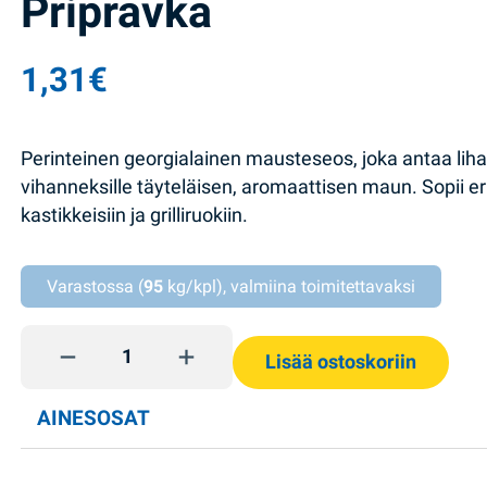
Pripravka
1,31
€
Perinteinen georgialainen mausteseos, joka antaa lihall
vihanneksille täyteläisen, aromaattisen maun. Sopii erit
kastikkeisiin ja grilliruokiin.
Varastossa (
95
kg/kpl), valmiina toimitettavaksi
Mausteseos Hmeli-suneli 25g Pripravka quantity
Lisää ostoskoriin
AINESOSAT