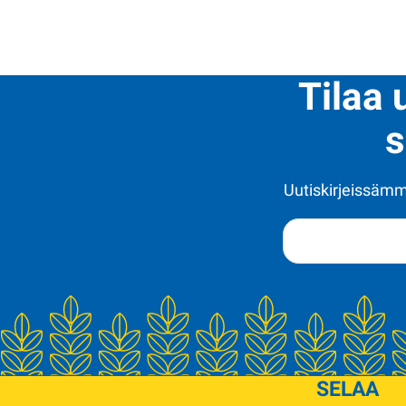
Tilaa 
s
Uutiskirjeissämme
SELAA