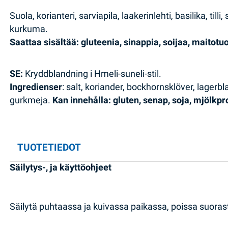
Suola, korianteri, sarviapila, laakerinlehti, basilika, till
kurkuma.
Saattaa sisältää: gluteenia, sinappia, soijaa, maitotu
SE:
Kryddblandning i Hmeli-suneli-stil.
Ingredienser
: salt, koriander, bockhornsklöver, lagerbla
gurkmeja.
Kan innehålla: gluten, senap, soja, mjölkpr
TUOTETIEDOT
Säilytys-, ja käyttöohjeet
Säilytä puhtaassa ja kuivassa paikassa, poissa suoras