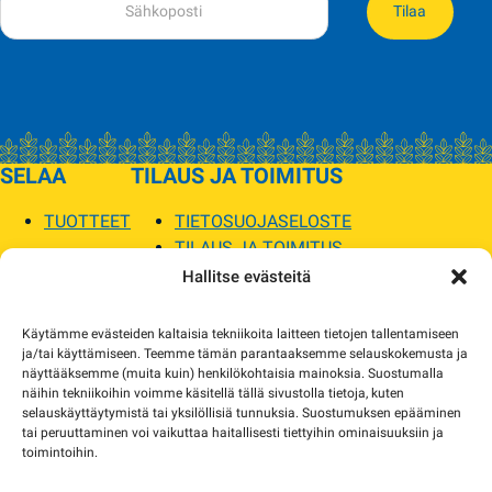
Tilaa
SELAA
TILAUS JA TOIMITUS
TUOTTEET
TIETOSUOJASELOSTE
TILAUS JA TOIMITUS
TOIMITUSEHDOT
Hallitse evästeitä
SOPILKA
Käytämme evästeiden kaltaisia tekniikoita laitteen tietojen tallentamiseen
ja/tai käyttämiseen. Teemme tämän parantaaksemme selauskokemusta ja
MYYMÄLÄT JA YHTEYSTIEDOT
näyttääksemme (muita kuin) henkilökohtaisia mainoksia. Suostumalla
USEIN KYSYTYT
näihin tekniikoihin voimme käsitellä tällä sivustolla tietoja, kuten
AJANKOHTAISTA
selauskäyttäytymistä tai yksilöllisiä tunnuksia. Suostumuksen epääminen
tai peruuttaminen voi vaikuttaa haitallisesti tiettyihin ominaisuuksiin ja
toimintoihin.
Tuotekuvat verkkosivustolla voivat poiketa ulkonäöltään todellisista tuotteista.
Tuotteiden saatavuus voi poiketa verkkokaupan tiedoista. Tarvittaessa otamme