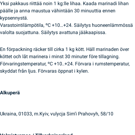
Yksi pakkaus riittää noin 1 kg:lle lihaa. Kaada marinadi lihan
päälle ja anna maustua vähintään 30 minuuttia ennen
kypsennystä.
Varastointilämpötila, ºC +10…+24. Säilytys huoneenlämmössä
valolta suojattuna. Säilytys avattuna jääkaapissa.
En förpackning räcker till cirka 1 kg kött. Häll marinaden över
köttet och låt marinera i minst 30 minuter före tillagning.
Förvaringstemperatur, ºC +10..+24. Förvara i rumstemperatur,
skyddat från ljus. Förvaras öppnat i kylen.
Alkuperä
Ukraina, 01033, m.Kyiv, vulycja Sim’i Prahovyh, 58/10