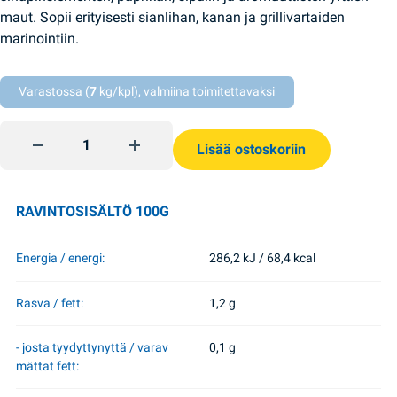
maut. Sopii erityisesti sianlihan, kanan ja grillivartaiden
marinointiin.
Varastossa (
7
kg/kpl), valmiina toimitettavaksi
Shashlik-marinadi sinapilla ja paprikalla 140g Veres quantit
Lisää ostoskoriin
RAVINTOSISÄLTÖ 100G
Energia / energi:
286,2 kJ / 68,4 kcal
Rasva / fett:
1,2 g
- josta tyydyttynyttä / varav
0,1 g
mättat fett: