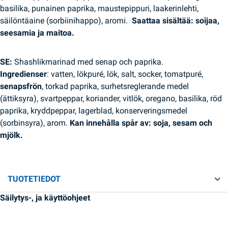
basilika, punainen paprika, maustepippuri, laakerinlehti,
säilöntäaine (sorbiinihappo), aromi.
Saattaa sisältää: soijaa,
seesamia ja maitoa.
SE:
Shashlikmarinad med senap och paprika.
Ingredienser
: vatten, lökpuré, lök, salt, socker, tomatpuré,
senapsfrön
, torkad paprika, surhetsreglerande medel
(ättiksyra), svartpeppar, koriander, vitlök, oregano, basilika, röd
paprika, kryddpeppar, lagerblad, konserveringsmedel
(sorbinsyra), arom.
Kan innehålla spår av: soja, sesam och
mjölk.
TUOTETIEDOT
Säilytys-, ja käyttöohjeet