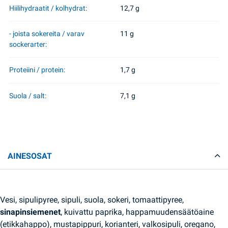
Hiilihydraatit / kolhydrat:
12,7 g
- joista sokereita / varav
11 g
sockerarter:
Proteiini / protein:
1,7 g
Suola / salt:
7,1 g
AINESOSAT
Vesi, sipulipyree, sipuli, suola, sokeri, tomaattipyree,
sinapinsiemenet
, kuivattu paprika, happamuudensäätöaine
(etikkahappo), mustapippuri, korianteri, valkosipuli, oregano,