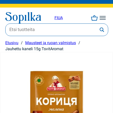
FI
UA
Etusivu
/
Mausteet ja ruoan valmistus
/
Jauhettu kaneli 15g TsvitAromat