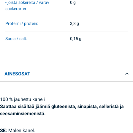
- joista sokereita / varav
0 g
sockerarter:
Proteiini / protein:
3,3 g
Suola / salt:
0,15 g
AINESOSAT
100 % jauhettu kaneli
Saattaa sisältää jäämiä gluteenista, sinapista, selleristä ja
seesaminsiemenistä.
SE:
Malen kanel.