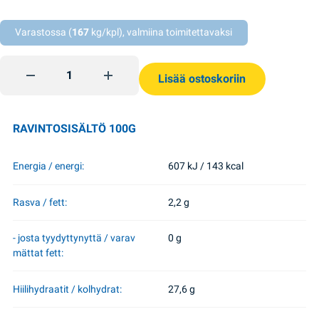
Varastossa (
167
kg/kpl), valmiina toimitettavaksi
Jauhettu kaneli 15g TsvitAromat quantity
Lisää ostoskoriin
RAVINTOSISÄLTÖ 100G
Energia / energi:
607 kJ / 143 kcal
Rasva / fett:
2,2 g
- josta tyydyttynyttä / varav
0 g
mättat fett:
Hiilihydraatit / kolhydrat:
27,6 g