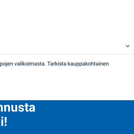
ppojen valikoimasta. Tarkista kauppakohtainen
ennusta
i!