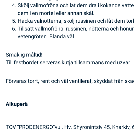
Skölj vallmofröna och låt dem dra i kokande vatten 
dem i en mortel eller annan skål.
Hacka valnötterna, skölj russinen och låt dem tor
Tillsätt vallmofröna, russinen, nötterna och honun
vetengröten. Blanda väl.
Smaklig måltid!
Till festbordet serveras kutja tillsammans med uzvar.
Förvaras torrt, rent och väl ventilerat, skyddat från s
Alkuperä
TOV “PRODENERGO”vul. Hv. Shyronintsiv 45, Kharkiv, 