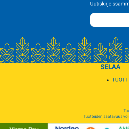
Uutiskirjeissämme
SELAA
TUOTT
Tuo
Tuotteiden saatavuus voi