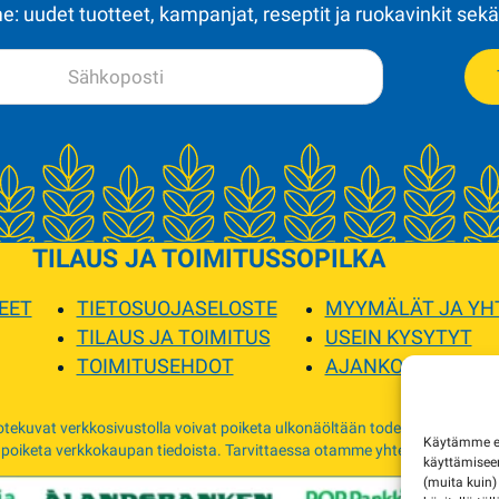
: uudet tuotteet, kampanjat, reseptit ja ruokavinkit sekä
TILAUS JA TOIMITUS
SOPILKA
EET
TIETOSUOJASELOSTE
MYYMÄLÄT JA YH
TILAUS JA TOIMITUS
USEIN KYSYTYT
TOIMITUSEHDOT
AJANKOHTAISTA
tekuvat verkkosivustolla voivat poiketa ulkonäöltään todellisista tuottei
Käytämme evä
 poiketa verkkokaupan tiedoista. Tarvittaessa otamme yhteyttä ja sovimm
käyttämise
(muita kuin)