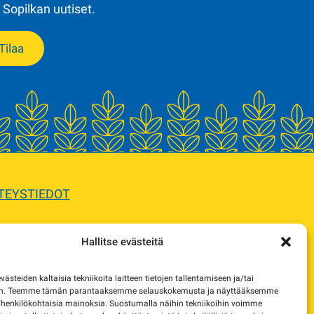
 Sopilkan uutiset.
Tilaa
TEYSTIEDOT
Hallitse evästeitä
sta.
steiden kaltaisia tekniikoita laitteen tietojen tallentamiseen ja/tai
e korvaavista tuotteista.
en. Teemme tämän parantaaksemme selauskokemusta ja näyttääksemme
 henkilökohtaisia mainoksia. Suostumalla näihin tekniikoihin voimme