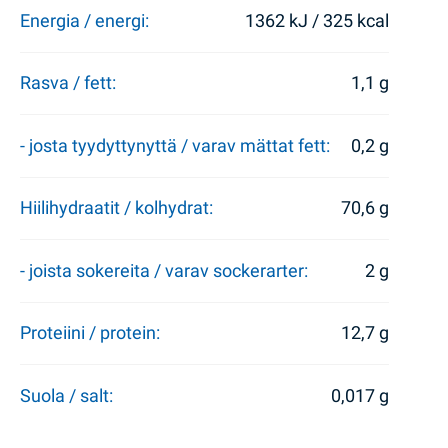
Energia / energi:
1362 kJ / 325 kcal
Rasva / fett:
1,1 g
- josta tyydyttynyttä / varav mättat fett:
0,2 g
Hiilihydraatit / kolhydrat:
70,6 g
- joista sokereita / varav sockerarter:
2 g
Proteiini / protein:
12,7 g
Suola / salt:
0,017 g