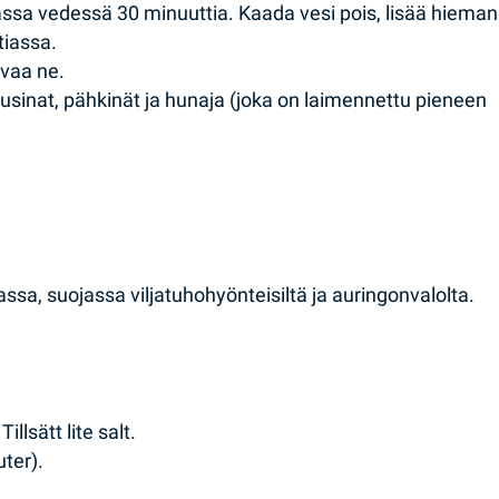
assa vedessä 30 minuuttia. Kaada vesi pois, lisää hieman
tiassa.
ivaa ne.
sinat, pähkinät ja hunaja (joka on laimennettu pieneen
ssa, suojassa viljatuhohyönteisiltä ja auringonvalolta.
illsätt lite salt.
uter).