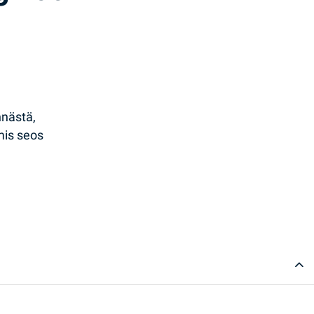
hnästä,
mis seos