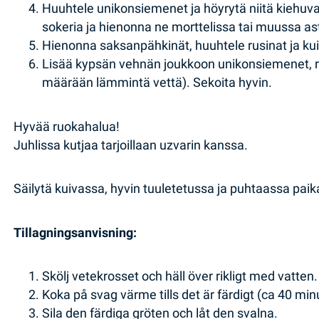
Huuhtele unikonsiemenet ja höyrytä niitä kiehuv
sokeria ja hienonna ne morttelissa tai muussa as
Hienonna saksanpähkinät, huuhtele rusinat ja ku
Lisää kypsän vehnän joukkoon unikonsiemenet, ru
määrään lämmintä vettä). Sekoita hyvin.
Hyvää ruokahalua!
Juhlissa kutjaa tarjoillaan uzvarin kanssa.
Säilytä kuivassa, hyvin tuuletetussa ja puhtaassa paika
Tillagningsanvisning:
Skölj vetekrosset och häll över rikligt med vatten. T
Koka på svag värme tills det är färdigt (ca 40 min
Sila den färdiga gröten och låt den svalna.