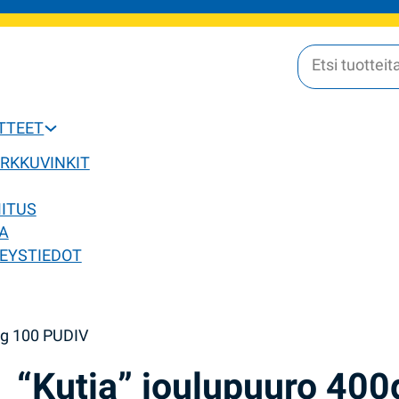
OTTEET
ERKKUVINKIT
MITUS
A
EYSTIEDOT
0g 100 PUDIV
“Kutja” joulupuuro 400