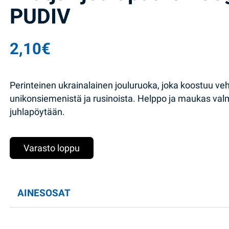
PUDIV
2,10
€
Perinteinen ukrainalainen jouluruoka, joka koostuu ve
unikonsiemenistä ja rusinoista. Helppo ja maukas val
juhlapöytään.
Varasto loppu
AINESOSAT