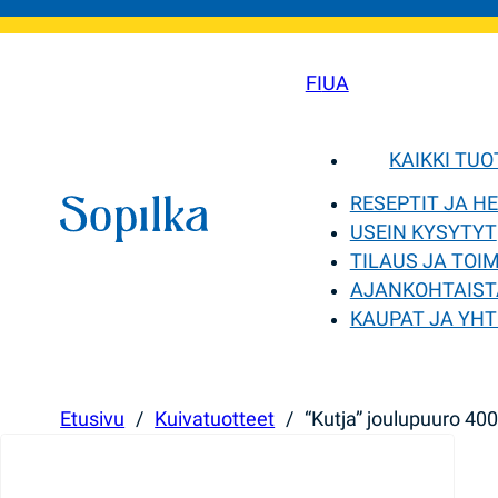
FI
UA
KAIKKI TU
RESEPTIT JA H
USEIN KYSYTYT
TILAUS JA TOI
AJANKOHTAIST
KAUPAT JA YHT
Etusivu
/
Kuivatuotteet
/
“Kutja” joulupuuro 40