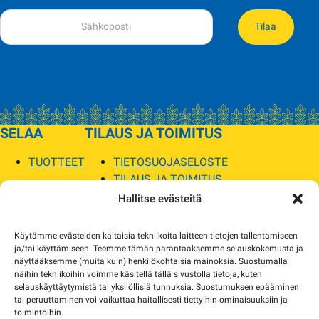
Tilaa
SELAA
TILAUS JA TOIMITUS
TUOTTEET
TIETOSUOJASELOSTE
TILAUS JA TOIMITUS
TOIMITUSEHDOT
Hallitse evästeitä
SOPILKA
Käytämme evästeiden kaltaisia tekniikoita laitteen tietojen tallentamiseen
ja/tai käyttämiseen. Teemme tämän parantaaksemme selauskokemusta ja
MYYMÄLÄT JA YHTEYSTIEDOT
näyttääksemme (muita kuin) henkilökohtaisia mainoksia. Suostumalla
USEIN KYSYTYT
näihin tekniikoihin voimme käsitellä tällä sivustolla tietoja, kuten
AJANKOHTAISTA
selauskäyttäytymistä tai yksilöllisiä tunnuksia. Suostumuksen epääminen
tai peruuttaminen voi vaikuttaa haitallisesti tiettyihin ominaisuuksiin ja
toimintoihin.