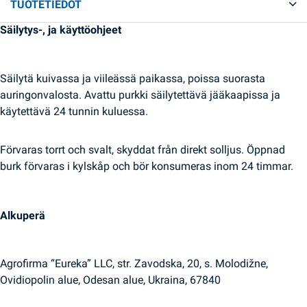
TUOTETIEDOT
Säilytys-, ja käyttöohjeet
Säilytä kuivassa ja viileässä paikassa, poissa suorasta
auringonvalosta. Avattu purkki säilytettävä jääkaapissa ja
käytettävä 24 tunnin kuluessa.
Förvaras torrt och svalt, skyddat från direkt solljus. Öppnad
burk förvaras i kylskåp och bör konsumeras inom 24 timmar.
Alkuperä
Agrofirma “Eureka” LLC, str. Zavodska, 20, s. Molodižne,
Ovidiopolin alue, Odesan alue, Ukraina, 67840