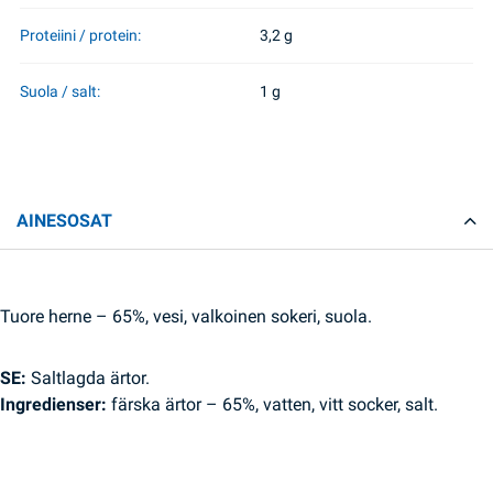
Proteiini / protein:
3,2 g
Suola / salt:
1 g
AINESOSAT
Tuore herne – 65%, vesi, valkoinen sokeri, suola.
SE:
Saltlagda ärtor.
Ingredienser:
färska ärtor – 65%, vatten, vitt socker, salt.