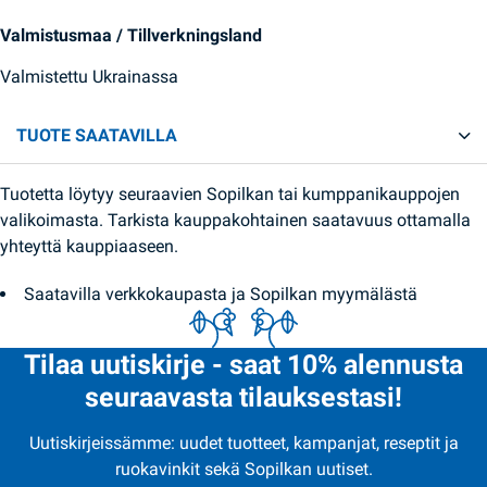
Valmistusmaa / Tillverkningsland
Valmistettu Ukrainassa
TUOTE SAATAVILLA
Tuotetta löytyy seuraavien Sopilkan tai kumppanikauppojen
valikoimasta. Tarkista kauppakohtainen saatavuus ottamalla
yhteyttä kauppiaaseen.
Saatavilla verkkokaupasta ja Sopilkan myymälästä
Tilaa uutiskirje - saat 10% alennusta
seuraavasta tilauksestasi!
Uutiskirjeissämme: uudet tuotteet, kampanjat, reseptit ja
ruokavinkit sekä Sopilkan uutiset.