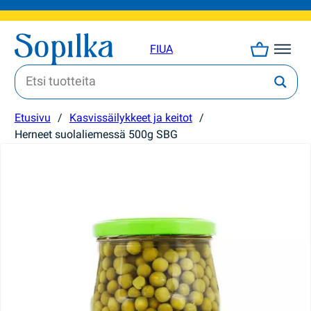
FI
UA
Etusivu
/
Kasvissäilykkeet ja keitot
/
Herneet suolaliemessä 500g SBG