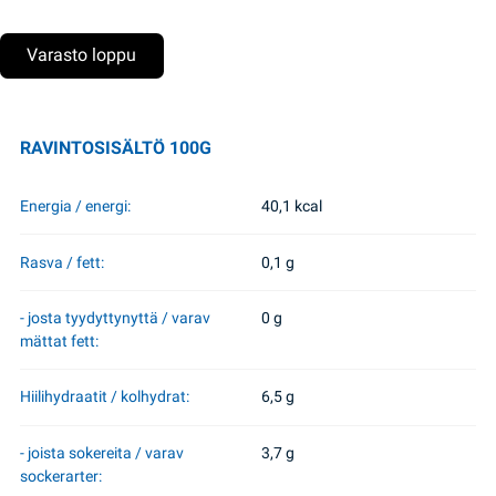
Varasto loppu
RAVINTOSISÄLTÖ 100G
Energia / energi:
40,1 kcal
Rasva / fett:
0,1 g
- josta tyydyttynyttä / varav
0 g
mättat fett:
Hiilihydraatit / kolhydrat:
6,5 g
- joista sokereita / varav
3,7 g
sockerarter: