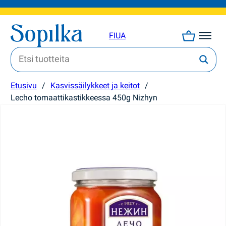
FI
UA
Etusivu
/
Kasvissäilykkeet ja keitot
/
Lecho tomaattikastikkeessa 450g Nizhyn