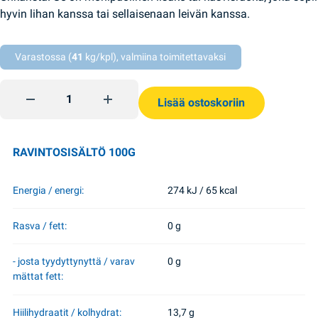
hyvin lihan kanssa tai sellaisenaan leivän kanssa.
Varastossa (
41
kg/kpl), valmiina toimitettavaksi
Lecho tomaattikastikkeessa 450g Nizhyn quantity
Lisää ostoskoriin
RAVINTOSISÄLTÖ 100G
Energia / energi:
274 kJ / 65 kcal
Rasva / fett:
0 g
- josta tyydyttynyttä / varav
0 g
mättat fett:
Hiilihydraatit / kolhydrat:
13,7 g