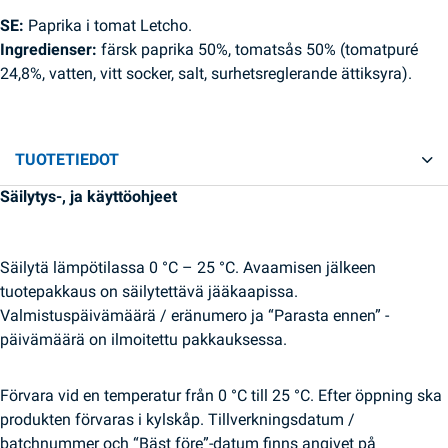
SE:
Paprika i tomat Letcho.
Ingredienser:
färsk paprika 50%, tomatsås 50% (tomatpuré
24,8%, vatten, vitt socker, salt, surhetsreglerande ättiksyra).
TUOTETIEDOT
Säilytys-, ja käyttöohjeet
Säilytä lämpötilassa 0 °C – 25 °C. Avaamisen jälkeen
tuotepakkaus on säilytettävä jääkaapissa.
Valmistuspäivämäärä / eränumero ja “Parasta ennen” -
päivämäärä on ilmoitettu pakkauksessa.
Förvara vid en temperatur från 0 °C till 25 °C. Efter öppning ska
produkten förvaras i kylskåp. Tillverkningsdatum /
batchnummer och “Bäst före”-datum finns angivet på