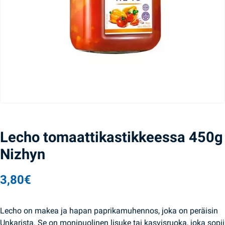
Lecho tomaattikastikkeessa 450g
Nizhyn
3,80
€
Lecho on makea ja hapan paprikamuhennos, joka on peräisin
Unkarista. Se on monipuolinen lisuke tai kasvisruoka, joka sopii