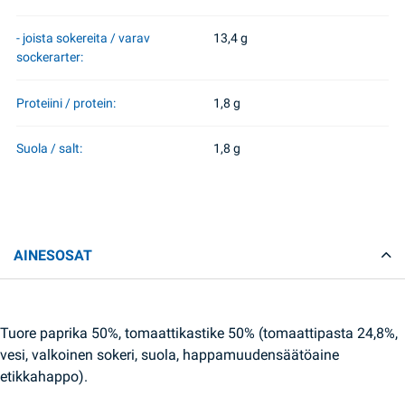
- joista sokereita / varav
13,4 g
sockerarter:
Proteiini / protein:
1,8 g
Suola / salt:
1,8 g
AINESOSAT
Tuore paprika 50%, tomaattikastike 50% (tomaattipasta 24,8%,
vesi, valkoinen sokeri, suola, happamuudensäätöaine
etikkahappo).