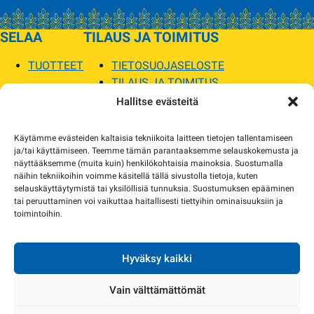
SELAA
TILAUS JA TOIMITUS
TUOTTEET
TIETOSUOJASELOSTE
TILAUS JA TOIMITUS
TOIMITUSEHDOT
Hallitse evästeitä
SOPILKA
Käytämme evästeiden kaltaisia tekniikoita laitteen tietojen tallentamiseen
ja/tai käyttämiseen. Teemme tämän parantaaksemme selauskokemusta ja
MYYMÄLÄT JA YHTEYSTIEDOT
näyttääksemme (muita kuin) henkilökohtaisia mainoksia. Suostumalla
USEIN KYSYTYT
näihin tekniikoihin voimme käsitellä tällä sivustolla tietoja, kuten
AJANKOHTAISTA
selauskäyttäytymistä tai yksilöllisiä tunnuksia. Suostumuksen epääminen
tai peruuttaminen voi vaikuttaa haitallisesti tiettyihin ominaisuuksiin ja
toimintoihin.
Tuotekuvat verkkosivustolla voivat poiketa ulkonäöltään todellisista tuotteista.
Tuotteiden saatavuus voi poiketa verkkokaupan tiedoista. Tarvittaessa otamme
yhteyttä ja sovimme korvaavista tuotteista.
Hyväksy kaikki
Vain välttämättömät