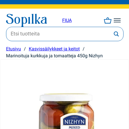
FI
UA
Etusivu
/
Kasvissäilykkeet ja keitot
/
Marinoituja kurkkuja ja tomaatteja 450g Nizhyn