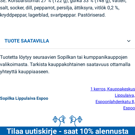
SE: Körsbärstomat 27 % (122 g), gurka 33 % (148 g), vatten,
salt, socker, dill, pepparrot, persilja, ättiksyra, vitlök 0,2 %,
kryddpeppar, lagerblad, svartpeppar. Pastöriserad.
TUOTE SAATAVILLA
Tuotetta löytyy seuraavien Sopilkan tai kumppanikauppojen
valikoimasta. Tarkista kauppakohtainen saatavuus ottamalla
yhteyttä kauppiaaseen.
1 kerros, Kauppakeskus
Lippulaiva,
Sopilka Lippulaiva Espoo
Espoonlahdenkatu 8,
Espoo
Tilaa uutiskirje - saat 10% alennusta