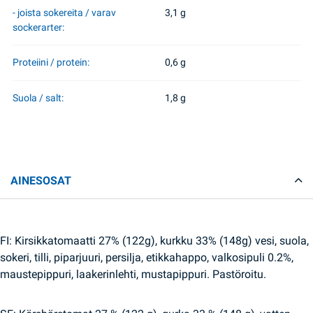
- joista sokereita / varav
3,1 g
sockerarter:
Proteiini / protein:
0,6 g
Suola / salt:
1,8 g
AINESOSAT
FI: Kirsikkatomaatti 27% (122g), kurkku 33% (148g) vesi, suola,
sokeri, tilli, piparjuuri, persilja, etikkahappo, valkosipuli 0.2%,
maustepippuri, laakerinlehti, mustapippuri. Pastöroitu.