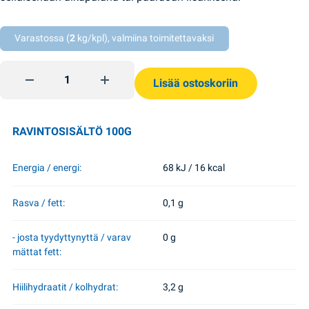
Varastossa (
2
kg/kpl), valmiina toimitettavaksi
Marinoituja kurkkuja ja tomaatteja 450g Nizhyn quantity
Lisää ostoskoriin
RAVINTOSISÄLTÖ 100G
Energia / energi:
68 kJ / 16 kcal
Rasva / fett:
0,1 g
- josta tyydyttynyttä / varav
0 g
mättat fett:
Hiilihydraatit / kolhydrat:
3,2 g