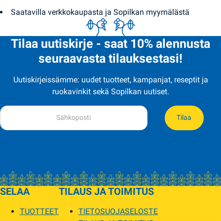
Saatavilla verkkokaupasta ja Sopilkan myymälästä
Tilaa uutiskirje - saat 10% alennusta
seuraavasta tilauksestasi!
Uutiskirjeissämme: uudet tuotteet, kampanjat, reseptit ja
ruokavinkit sekä Sopilkan uutiset.
Tilaa
SELAA
TILAUS JA TOIMITUS
TUOTTEET
TIETOSUOJASELOSTE