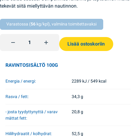
tekevät siitä miellyttävän nautinnon.
Varastossa (
56
kg/kpl), valmiina toimitettavaksi
Bubble maitosuklaalevy 90g Millennium quantity
Lisää ostoskoriin
RAVINTOSISÄLTÖ 100G
Energia / energi:
2289 kJ / 549 kcal
Rasva / fett:
34,3 g
- josta tyydyttynyttä / varav
20,8 g
mättat fett:
Hiilihydraatit / kolhydrat:
52,5 g