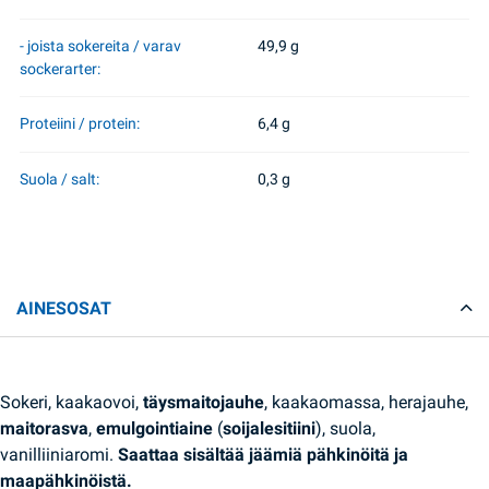
- joista sokereita / varav
49,9 g
sockerarter:
Proteiini / protein:
6,4 g
Suola / salt:
0,3 g
AINESOSAT
Sokeri, kaakaovoi,
täysmaitojauhe
, kaakaomassa, herajauhe,
maitorasva
,
emulgointiaine
(
soijalesitiini
), suola,
vanilliiniaromi.
Saattaa sisältää jäämiä pähkinöitä ja
maapähkinöistä.