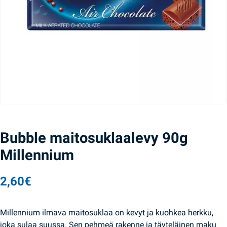
Bubble maitosuklaalevy 90g
Millennium
2,60
€
Millennium ilmava maitosuklaa on kevyt ja kuohkea herkku,
joka sulaa suussa. Sen pehmeä rakenne ja täyteläinen maku