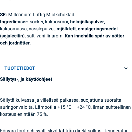
SE:
Millennium Luftig Mjölkchoklad.
Ingredienser:
socker, kakaosmör,
helmjölkspulver
,
kakaomassa, vasslepulver,
mjölkfett
,
emulgeringsmedel
(
sojalecitin
), salt, vanillinarom.
Kan innehålla spår av nötter
och jordnötter.
TUOTETIEDOT
Säilytys-, ja käyttöohjeet
Säilytä kuivassa ja viileässä paikassa, suojattuna suoralta
auringonvalolta. Lämpötila +15 °C – +24 °C, ilman suhteellinen
kosteus enintään 75 %.
Förvara torrt och svalt, skyddat från direkt solljus. Temperatur