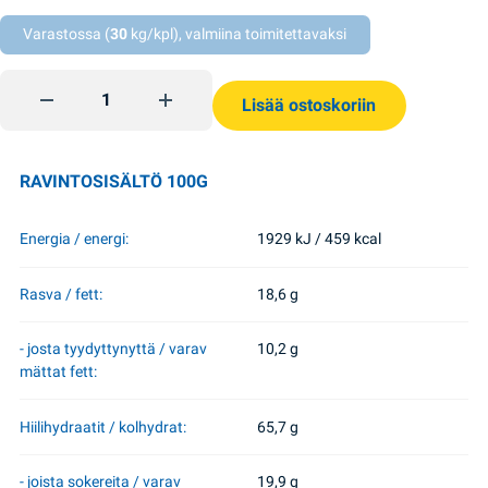
Varastossa (
30
kg/kpl), valmiina toimitettavaksi
Jubilee bouquet keksi 200g Biscuit Chokolate quantity
Lisää ostoskoriin
RAVINTOSISÄLTÖ 100G
Energia / energi:
1929 kJ / 459 kcal
Rasva / fett:
18,6 g
- josta tyydyttynyttä / varav
10,2 g
mättat fett:
Hiilihydraatit / kolhydrat:
65,7 g
- joista sokereita / varav
19,9 g