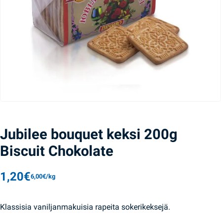
Jubilee bouquet keksi 200g
Biscuit Chokolate
1,20
€
6,00
€
/
kg
Klassisia vaniljanmakuisia rapeita sokerikeksejä.