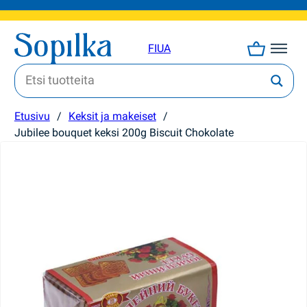
FI
UA
Etusivu
/
Keksit ja makeiset
/
Jubilee bouquet keksi 200g Biscuit Chokolate