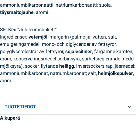
ammoniumbikarbonaatti, natriumkarbonaatti; suola,
täysmaitojauhe
, aromi.
SE: Kex “Jubileumsbukett”
Ingredienser:
vetemjöl
, margarin (palmolja, vatten, salt,
emulgeringsmedel: mono- och diglycerider av fettsyror,
polyglycerolestrar av fettsyror,
sojalecitiner
, färgämne karoten,
arom, konserveringsmedel sorbinsyra, surhetsreglerande medel
mjölksyra), socker, flytande
helägg
, invertsockersirap, jäsmedel:
ammoniumbikarbonat, natriumkarbonat; salt,
helmjölkspulver
,
arom.
TUOTETIEDOT
Alkuperä