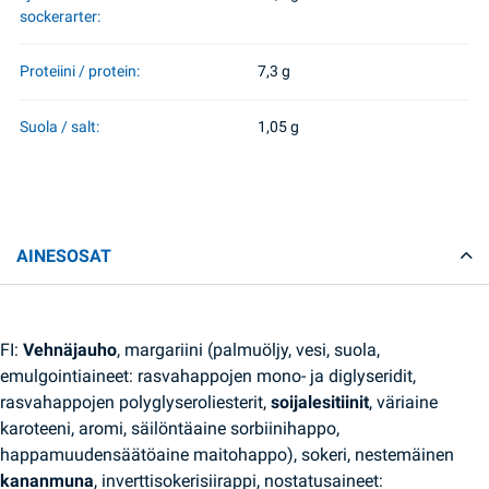
sockerarter:
Proteiini / protein:
7,3 g
Suola / salt:
1,05 g
AINESOSAT
FI:
Vehnäjauho
, margariini (palmuöljy, vesi, suola,
emulgointiaineet: rasvahappojen mono- ja diglyseridit,
rasvahappojen polyglyseroliesterit,
soijalesitiinit
, väriaine
karoteeni, aromi, säilöntäaine sorbiinihappo,
happamuudensäätöaine maitohappo), sokeri, nestemäinen
kananmuna
, inverttisokerisiirappi, nostatusaineet: