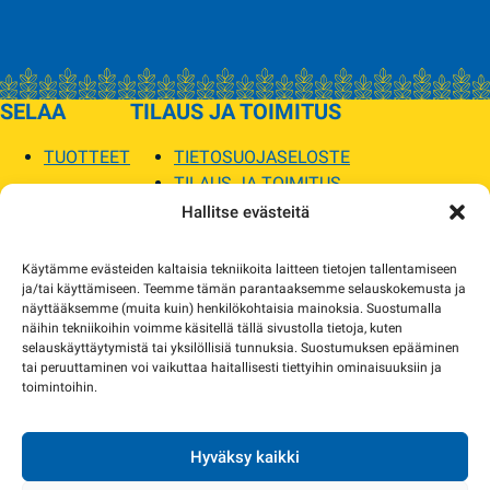
SELAA
TILAUS JA TOIMITUS
TUOTTEET
TIETOSUOJASELOSTE
TILAUS JA TOIMITUS
TOIMITUSEHDOT
Hallitse evästeitä
SOPILKA
Käytämme evästeiden kaltaisia tekniikoita laitteen tietojen tallentamiseen
ja/tai käyttämiseen. Teemme tämän parantaaksemme selauskokemusta ja
MYYMÄLÄT JA YHTEYSTIEDOT
näyttääksemme (muita kuin) henkilökohtaisia mainoksia. Suostumalla
USEIN KYSYTYT
näihin tekniikoihin voimme käsitellä tällä sivustolla tietoja, kuten
AJANKOHTAISTA
selauskäyttäytymistä tai yksilöllisiä tunnuksia. Suostumuksen epääminen
tai peruuttaminen voi vaikuttaa haitallisesti tiettyihin ominaisuuksiin ja
toimintoihin.
Tuotekuvat verkkosivustolla voivat poiketa ulkonäöltään todellisista tuotteista.
Tuotteiden saatavuus voi poiketa verkkokaupan tiedoista. Tarvittaessa otamme
yhteyttä ja sovimme korvaavista tuotteista.
Hyväksy kaikki