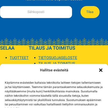
Tilaa
SELAA
TILAUS JA TOIMITUS
TUOTTEET
TIETOSUOJASELOSTE
TILAUS JA TOIMITUS
TOIMITUSEHDOT
Hallitse evästeitä
SOPILKA
Käytämme evästeiden kaltaisia tekniikoita laitteen tietojen tallentamiseen
ja/tai käyttämiseen. Teemme tämän parantaaksemme selauskokemusta ja
MYYMÄLÄT JA YHTEYSTIEDOT
näyttääksemme (muita kuin) henkilökohtaisia mainoksia. Suostumalla
USEIN KYSYTYT
näihin tekniikoihin voimme käsitellä tällä sivustolla tietoja, kuten
AJANKOHTAISTA
selauskäyttäytymistä tai yksilöllisiä tunnuksia. Suostumuksen epääminen
tai peruuttaminen voi vaikuttaa haitallisesti tiettyihin ominaisuuksiin ja