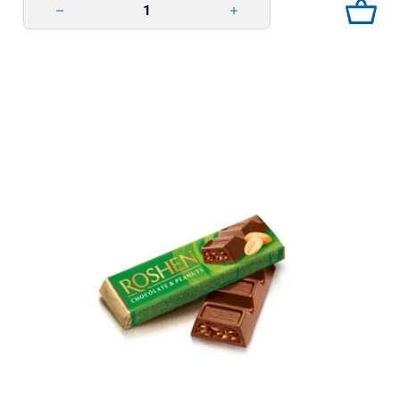
Suklaapatukka Kinuski 40g Roshen quantity