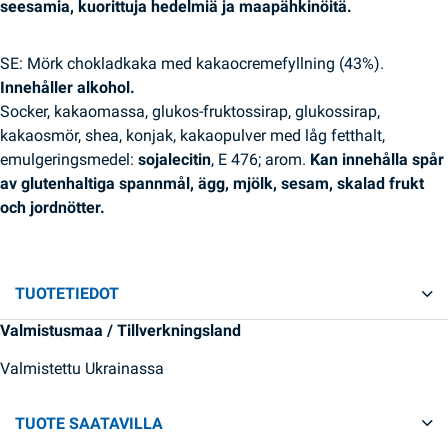
seesamia, kuorittuja hedelmiä ja maapähkinöitä.
SE: Mörk chokladkaka med kakaocremefyllning (43%).
Innehåller alkohol.
Socker, kakaomassa, glukos-fruktossirap, glukossirap,
kakaosmör, shea, konjak, kakaopulver med låg fetthalt,
emulgeringsmedel:
sojalecitin
, E 476; arom.
Kan innehålla spår
av glutenhaltiga spannmål, ägg, mjölk, sesam, skalad frukt
och jordnötter.
TUOTETIEDOT
Valmistusmaa / Tillverkningsland
Valmistettu Ukrainassa
TUOTE SAATAVILLA