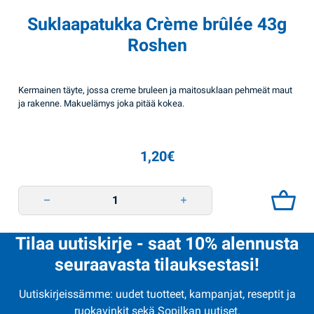
Suklaapatukka Crème brûlée 43g
Roshen
Kermainen täyte, jossa creme bruleen ja maitosuklaan pehmeät maut
ja rakenne. Makuelämys joka pitää kokea.
1,20
€
Suklaapatukka Crème brûlée 43g Roshen quantity
Tilaa uutiskirje - saat 10% alennusta
seuraavasta tilauksestasi!
Uutiskirjeissämme: uudet tuotteet, kampanjat, reseptit ja
ruokavinkit sekä Sopilkan uutiset.