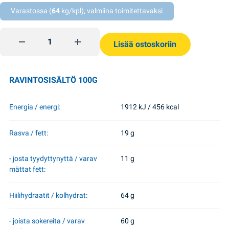
Varastossa (
64
kg/kpl), valmiina toimitettavaksi
Suklaapatukka Dark 43g Roshen quantity
Lisää ostoskoriin
RAVINTOSISÄLTÖ 100G
Energia / energi:
1912 kJ / 456 kcal
Rasva / fett:
19 g
- josta tyydyttynyttä / varav
11 g
mättat fett:
Hiilihydraatit / kolhydrat:
64 g
- joista sokereita / varav
60 g