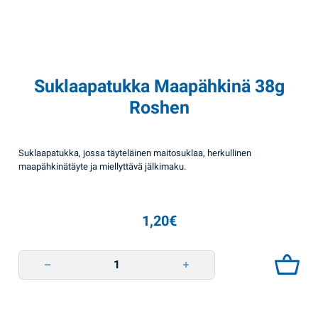
Suklaapatukka Maapähkinä 38g
Roshen
Suklaapatukka, jossa täyteläinen maitosuklaa, herkullinen
maapähkinätäyte ja miellyttävä jälkimaku.
1,20
€
Suklaapatukka Maapähkinä 38g Roshen quantity