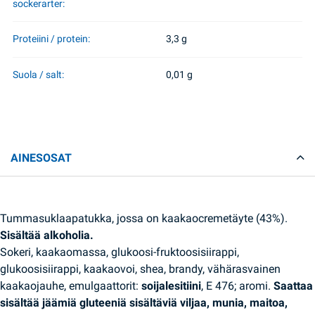
sockerarter:
Proteiini / protein:
3,3 g
Suola / salt:
0,01 g
AINESOSAT
Tummasuklaapatukka, jossa on kaakaocremetäyte (43%).
Sisältää alkoholia.
Sokeri, kaakaomassa, glukoosi-fruktoosisiirappi,
glukoosisiirappi, kaakaovoi, shea, brandy, vähärasvainen
kaakaojauhe, emulgaattorit:
soijalesitiini
, E 476; aromi.
Saattaa
sisältää jäämiä gluteeniä sisältäviä viljaa, munia, maitoa,