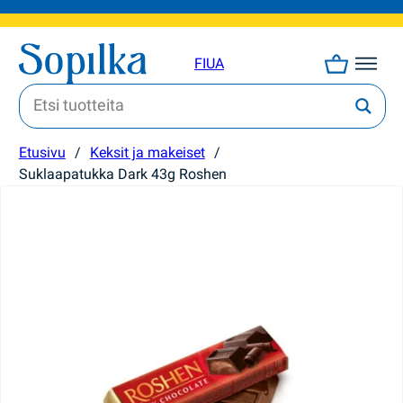
FI
UA
Etusivu
/
Keksit ja makeiset
/
Suklaapatukka Dark 43g Roshen