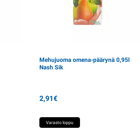
Mehujuoma omena-päärynä 0,95l
Nash Sik
2,91
€
Varasto loppu