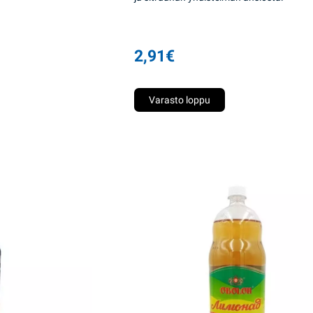
2,91
€
Varasto loppu