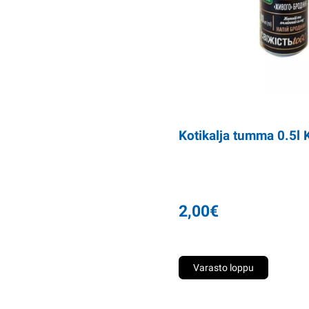
Kotikalja tumma 0.5l 
2,00
€
Varasto loppu