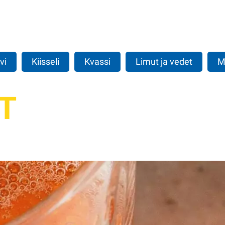
vi
Kiisseli
Kvassi
Limut ja vedet
M
T