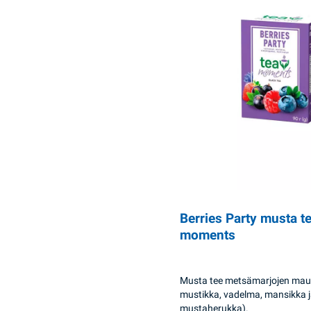
Berries Party musta t
moments
Musta tee metsämarjojen maul
mustikka, vadelma, mansikka 
mustaherukka).