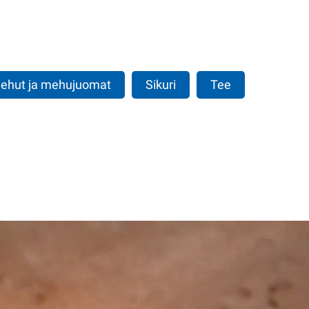
ehut ja mehujuomat
Sikuri
Tee