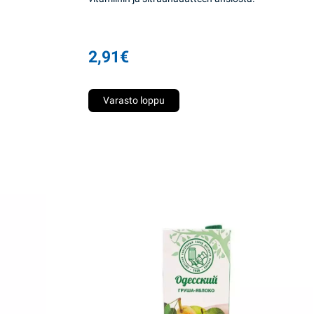
2,91
€
Varasto loppu