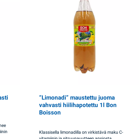
“Limonadi” maustettu juoma
asti
vahvasti hiilihapotettu 1l Bon
Boisson
nee
inin
Klassisella limonadilla on virkistävä maku C-
vitamiinin ja sitruunauutteen ansiosta.