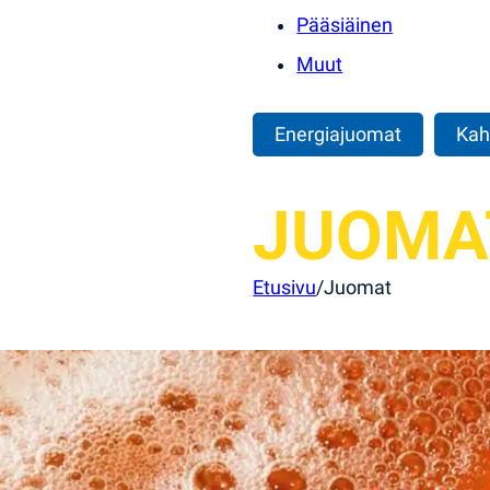
Pääsiäinen
Muut
Energiajuomat
Kah
JUOMA
Etusivu
/
Juomat