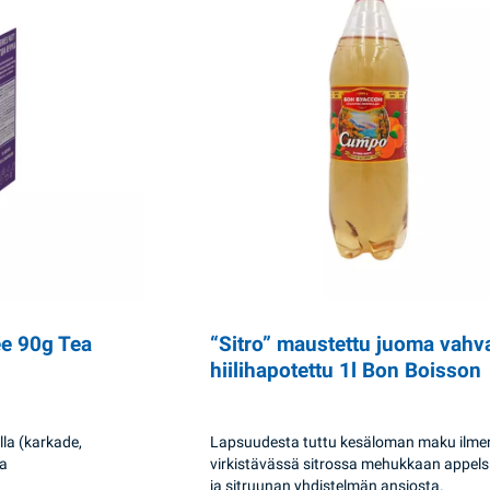
ee 90g Tea
“Sitro” maustettu juoma vahv
hiilihapotettu 1l Bon Boisson
la (karkade,
Lapsuudesta tuttu kesäloman maku ilme
ja
virkistävässä sitrossa mehukkaan appelsi
ja sitruunan yhdistelmän ansiosta.