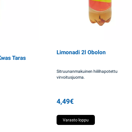
Limonadi 2l Obolon
Kwas Taras
Sitruunanmakuinen hiilihapotettu
virvoitusjuoma.
4,49
€
Varasto loppu