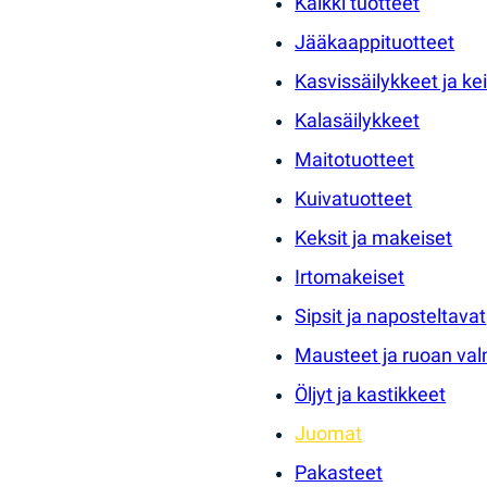
Kaikki tuotteet
Jääkaappituotteet
Kasvissäilykkeet ja kei
Kalasäilykkeet
Maitotuotteet
Kuivatuotteet
Keksit ja makeiset
Irtomakeiset
Sipsit ja naposteltavat
Mausteet ja ruoan val
Öljyt ja kastikkeet
Juomat
Pakasteet