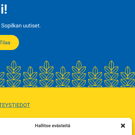
i!
 Sopilkan uutiset.
Tilaa
TEYSTIEDOT
Hallitse evästeitä