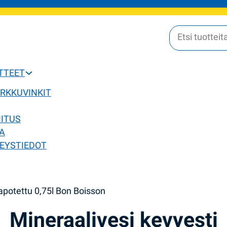
OTTEET
ERKKUVINKIT
MITUS
A
EYSTIEDOT
hapotettu 0,75l Bon Boisson
Mineraalivesi kevyesti