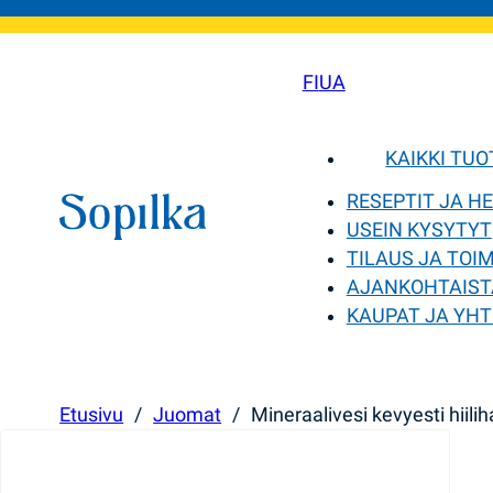
FI
UA
KAIKKI TU
RESEPTIT JA H
USEIN KYSYTYT
TILAUS JA TOI
AJANKOHTAIST
KAUPAT JA YHT
Etusivu
/
Juomat
/
Mineraalivesi kevyesti hiili