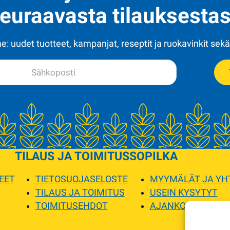
euraavasta tilauksestas
: uudet tuotteet, kampanjat, reseptit ja ruokavinkit sekä
TILAUS JA TOIMITUS
SOPILKA
EET
TIETOSUOJASELOSTE
MYYMÄLÄT JA YH
TILAUS JA TOIMITUS
USEIN KYSYTYT
TOIMITUSEHDOT
AJANKOHTAISTA