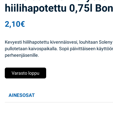
hiilihapotettu 0,75l Bo
2,10
€
Kevyesti hiilihapotettu kivennäisvesi, louhitaan Soleny
pullotetaan kaivospaikalla. Sopii päivittäiseen käyttöön
perheenjäsenille.
Varasto loppu
AINESOSAT