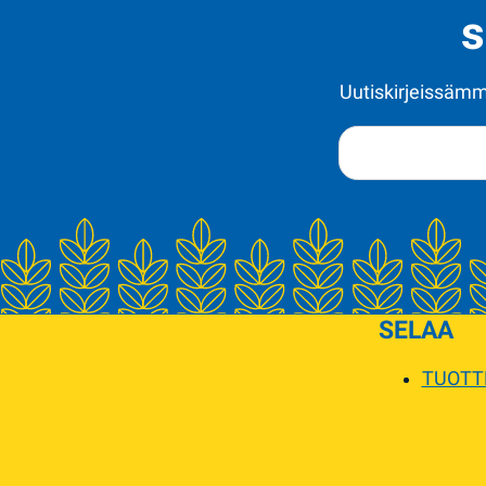
s
Uutiskirjeissämme
SELAA
TUOTT