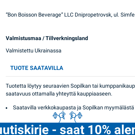
“Bon Boisson Beverage” LLC Dnipropetrovsk, ul. Simfe
Valmistusmaa / Tillverkningsland
Valmistettu Ukrainassa
TUOTE SAATAVILLA
Tuotetta löytyy seuraavien Sopilkan tai kumppanikau
saatavuus ottamalla yhteyttä kauppiaaseen.
Saatavilla verkkokaupasta ja Sopilkan myymälästä
uutiskirje - saat 10% al