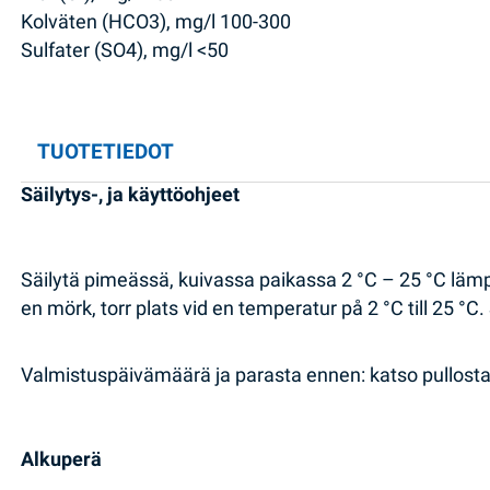
Kolväten (HCO3), mg/l 100-300
Sulfater (SO4), mg/l <50
TUOTETIEDOT
Säilytys-, ja käyttöohjeet
Säilytä pimeässä, kuivassa paikassa 2 °C – 25 °C lämp
en mörk, torr plats vid en temperatur på 2 °C till 25 °C.
Valmistuspäivämäärä ja parasta ennen: katso pullosta/
Alkuperä