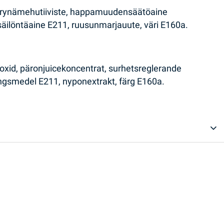
i, päärynämehutiiviste, happamuudensäätöaine
 säilöntäaine E211, ruusunmarjauute, väri E160a.
dioxid, päronjuicekoncentrat, surhetsreglerande
ingsmedel E211, nyponextrakt, färg E160a.