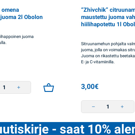
k omena
“Zhivchik” citruuna
sjuoma 2l Obolon
maustettu juoma vah
hiilihapotettu 1l Obo
ilihappoinen juoma
la.
Sitruunamehun pohjalta valm
juoma, jolla on voimakas si
Juoma on rikastettu beetakar
E- ja C-vitamiinilla.
 omena virvoitusjuoma 2l Obolon quantity
3,00
€
"Zhivchik" citruunamakuin
uutiskirje - saat 10% al