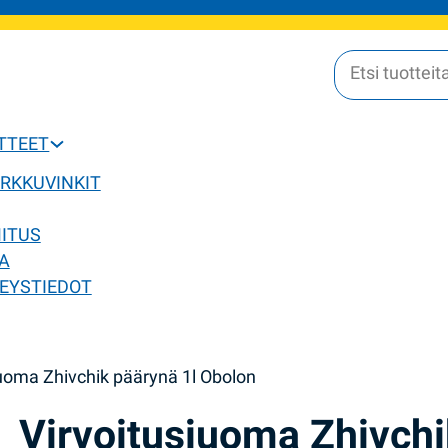
OTTEET
ERKKUVINKIT
MITUS
A
EYSTIEDOT
juoma Zhivchik päärynä 1l Obolon
Virvoitusjuoma Zhivchi