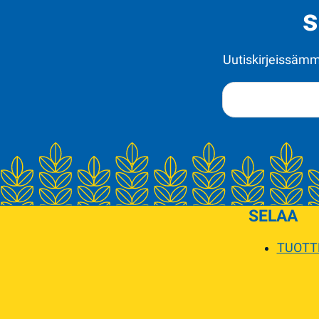
s
Uutiskirjeissämme
SELAA
TUOTT