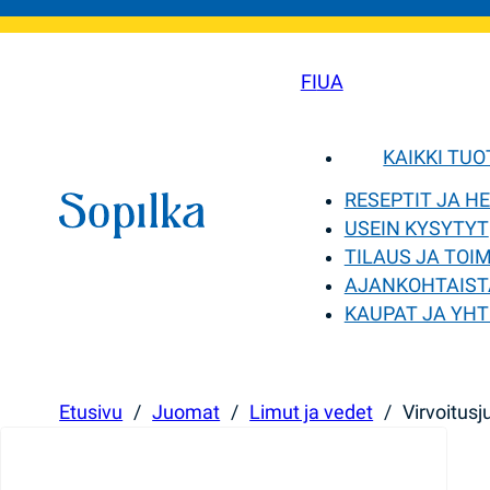
FI
UA
KAIKKI TU
RESEPTIT JA H
USEIN KYSYTYT
TILAUS JA TOI
AJANKOHTAIST
KAUPAT JA YHT
Etusivu
/
Juomat
/
Limut ja vedet
/
Virvoitus