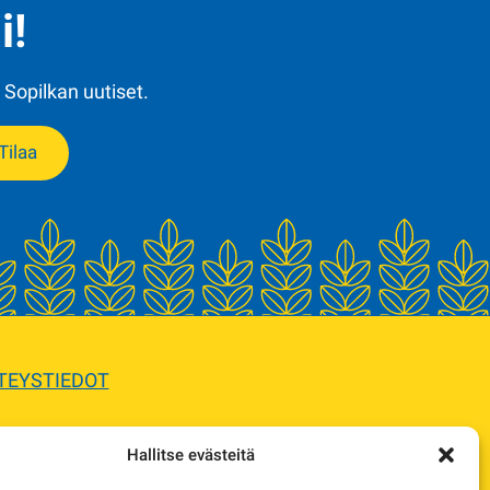
i!
 Sopilkan uutiset.
Tilaa
TEYSTIEDOT
Hallitse evästeitä