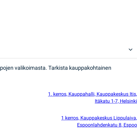
ppojen valikoimasta. Tarkista kauppakohtainen
1. kerros, Kauppahalli, Kauppakeskus Itis,
Itäkatu 1-7, Helsinki
1 kerros, Kauppakeskus Lippulaiva,
Espoonlahdenkatu 8, Espoo