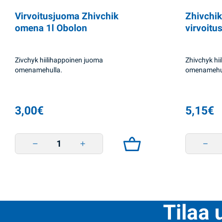
Virvoitusjuoma Zhivchik
Zhivchi
omena 1l Obolon
virvoitu
Zivchyk hiilihappoinen juoma
Zhivchyk hi
omenamehulla.
omenamehul
3,00
€
5,15
€
Virvoitusjuoma Zhivchik omena 1l Obolon quantity
Zhivchik
Tilaa 