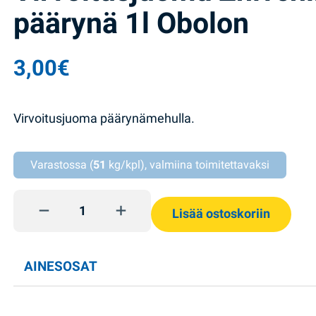
päärynä 1l Obolon
3,00
€
Virvoitusjuoma päärynämehulla.
Varastossa (
51
kg/kpl), valmiina toimitettavaksi
Virvoitusjuoma Zhivchik päärynä 1l Obolon quantity
Lisää ostoskoriin
AINESOSAT