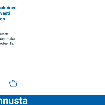
makuinen
vasti
lon
istettu
truunamaku.
oteenilla,
en maustettu juoma vahvasti hiilihapotettu 1l Obolon quantity
ennusta