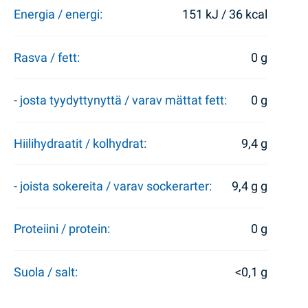
Energia / energi:
151 kJ / 36 kcal
Rasva / fett:
0 g
- josta tyydyttynyttä / varav mättat fett:
0 g
Hiilihydraatit / kolhydrat:
9,4 g
- joista sokereita / varav sockerarter:
9,4 g g
Proteiini / protein:
0 g
Suola / salt:
<0,1 g