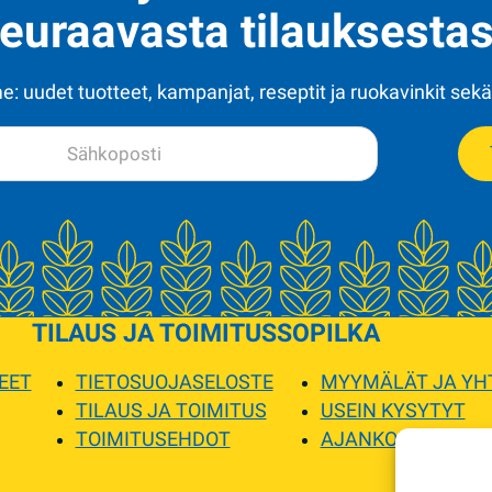
euraavasta tilauksestas
: uudet tuotteet, kampanjat, reseptit ja ruokavinkit sekä
TILAUS JA TOIMITUS
SOPILKA
EET
TIETOSUOJASELOSTE
MYYMÄLÄT JA YH
TILAUS JA TOIMITUS
USEIN KYSYTYT
TOIMITUSEHDOT
AJANKOHTAISTA