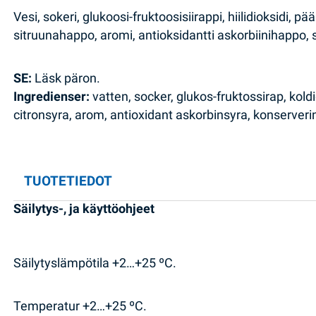
Vesi, sokeri, glukoosi-fruktoosisiirappi, hiilidioksid
sitruunahappo, aromi, antioksidantti askorbiinihappo,
SE:
Läsk päron.
Ingredienser:
vatten, socker, glukos-fruktossirap, kol
citronsyra, arom, antioxidant askorbinsyra, konserver
TUOTETIEDOT
Säilytys-, ja käyttöohjeet
Säilytyslämpötila +2…+25 ºC.
Temperatur +2…+25 ºC.