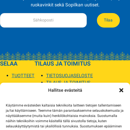
ruokavinkit sekä Sopilkan uutiset.
Tilaa
SELAA
TILAUS JA TOIMITUS
TUOTTEET
TIETOSUOJASELOSTE
TILAUS JA TOIMITUS
TOIMITUSEHDOT
Hallitse evästeitä
SOPILKA
Käytämme evästeiden kaltaisia tekniikoita laitteen tietojen tallentamiseen
ja/tai käyttämiseen. Teemme tämän parantaaksemme selauskokemusta ja
MYYMÄLÄT JA YHTEYSTIEDOT
näyttääksemme (muita kuin) henkilökohtaisia mainoksia. Suostumalla
USEIN KYSYTYT
näihin tekniikoihin voimme käsitellä tällä sivustolla tietoja, kuten
AJANKOHTAISTA
selauskäyttäytymistä tai yksilöllisiä tunnuksia. Suostumuksen epääminen