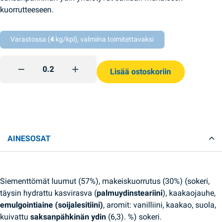
kuorrutteeseen.
Varastossa (
4
kg/kpl), valmiina toimitettavaksi
Luumua ja pähkinää suklaakuorutteella Ametist quantity
Lisää ostoskoriin
AINESOSAT
Siementtömät luumut (57%), makeiskuorrutus (30%) (sokeri,
täysin hydrattu kasvirasva (
palmuydinsteariini
), kaakaojauhe,
emulgointiaine (soijalesitiini)
, aromit: vanilliini, kaakao, suola,
kuivattu
saksanpähkinän ydin
(6,3). %) sokeri.