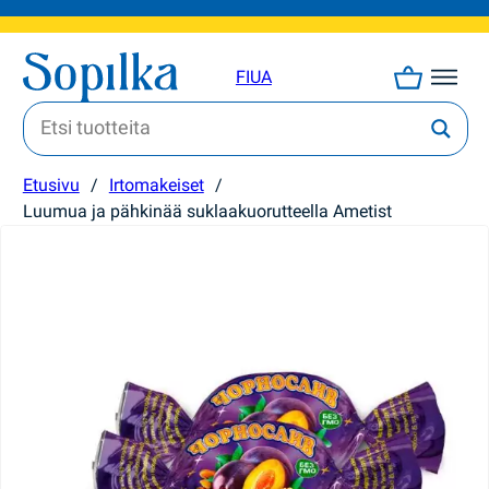
FI
UA
Etusivu
/
Irtomakeiset
/
Luumua ja pähkinää suklaakuorutteella Ametist