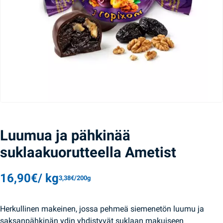
Luumua ja pähkinää
suklaakuorutteella Ametist
16,90
€
/ kg
3,38
€
/200g
Herkullinen makeinen, jossa pehmeä siemenetön luumu ja
saksanpähkinän ydin yhdistyvät suklaan makuiseen