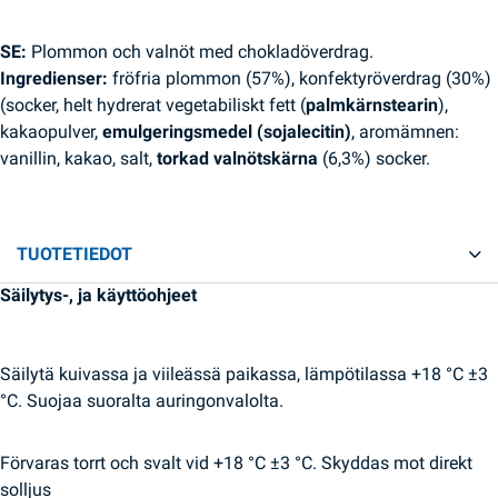
SE:
Plommon och valnöt med chokladöverdrag.
Ingredienser:
fröfria plommon (57%), konfektyröverdrag (30%)
(socker, helt hydrerat vegetabiliskt fett (
palmkärnstearin
),
kakaopulver,
emulgeringsmedel (sojalecitin)
, aromämnen:
vanillin, kakao, salt,
torkad valnötskärna
(6,3%) socker.
TUOTETIEDOT
Säilytys-, ja käyttöohjeet
Säilytä kuivassa ja viileässä paikassa, lämpötilassa +18 °C ±3
°C. Suojaa suoralta auringonvalolta.
Förvaras torrt och svalt vid +18 °C ±3 °C. Skyddas mot direkt
solljus