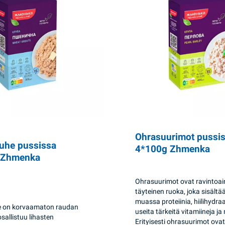
Ohrasuurimot pussi
uhe pussissa
4*100g Zhmenka
 Zhmenka
Ohrasuurimot ovat ravintoai
täyteinen ruoka, joka sisält
muassa proteiinia, hiilihydraa
 on korvaamaton raudan
useita tärkeitä vitamiineja ja
osallistuu lihasten
Erityisesti ohrasuurimot ovat