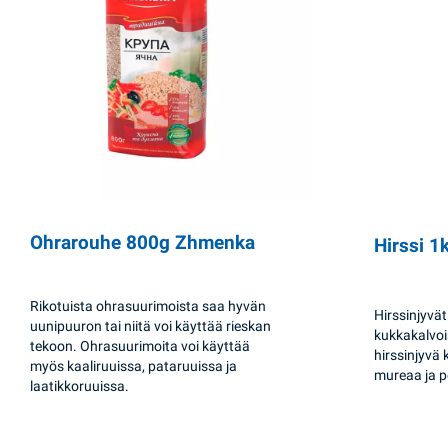
Ohrarouhe 800g Zhmenka
Hirssi 
Rikotuista ohrasuurimoista saa hyvän
Hirssinjyvä
uunipuuron tai niitä voi käyttää rieskan
kukkakalvois
tekoon. Ohrasuurimoita voi käyttää
hirssinjyvä 
myös kaaliruuissa, pataruuissa ja
mureaa ja 
laatikkoruuissa.