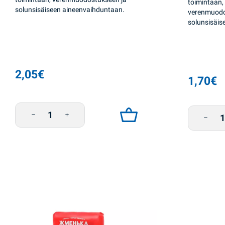
toimintaan,
solunsisäiseen aineenvaihduntaan.
verenmuodo
solunsisäis
2,05
€
1,70
€
Vehnärouhe 700g Zhmenka määrä
Vehnäro