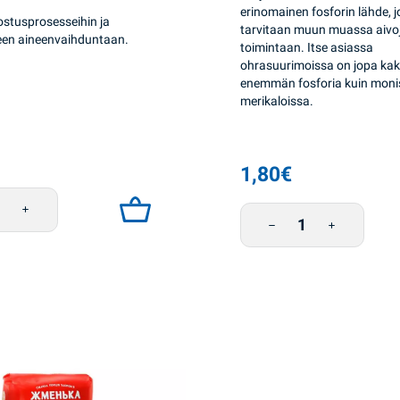
erinomainen fosforin lähde, j
stusprosesseihin ja
tarvitaan muun muassa aivo
een aineenvaihduntaan.
toimintaan. Itse asiassa
ohrasuurimoissa on jopa kak
enemmän fosforia kuin moni
merikaloissa.
1,80
€
uhe pussissa 4*0,75g Zhmenka määrä
Ohrasuurimot pussissa 