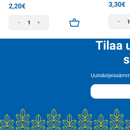
3,30
€
2,20
€
Hirssi 
Ohrarouhe 800g Zhmenka määrä
Tilaa 
s
Uutiskirjeissämme