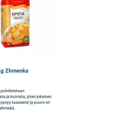
1kg Zhmenka
t puhdistetaan
ta ja kuorista, joten jokainen
kypsyy tasaisesti ja puuro on
pehmeää.