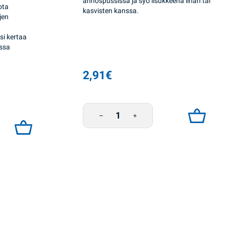
annospussissa ja syö lisukkeena lihan tai
ota
kasvisten kanssa.
jen
si kertaa
ssa
2,91
€
Tattarisuurimo pussissa 4*100g Zhmenka
4*100g Zhmenka määrä