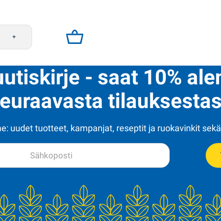
1kg Zhmenka määrä
uutiskirje - saat 10% al
euraavasta tilauksestas
: uudet tuotteet, kampanjat, reseptit ja ruokavinkit sekä