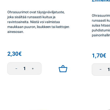
Ohrasuurimot ovat täysjyväviljatuote,
Ohrasuurimo
joka sisältää runsaasti kuitua ja
runsaasti ku
ravintoaineita. Niistä voi valmistaa
sulaa hitaas
maukkaan puuron, lisukkeen tai keittojen
puhdistumis
ainesosan.
painonhallin
2,30
€
1,70
€
Ohrasuurimo 900g Zhmenka määrä
Ohrarou