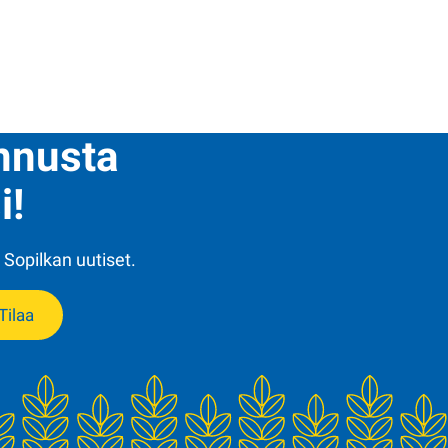
ennusta
i!
 Sopilkan uutiset.
Tilaa