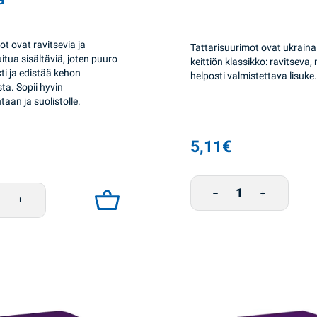
t ovat ravitsevia ja
Tattarisuurimot ovat ukraina
itua sisältäviä, joten puuro
keittiön klassikko: ravitseva
ti ja edistää kehon
helposti valmistettava lisuke.
ta. Sopii hyvin
taan ja suolistolle.
5,11
€
Tattarisuurimo 1kg Zhm
he pussissa 4*0,75g Zhmenka määrä