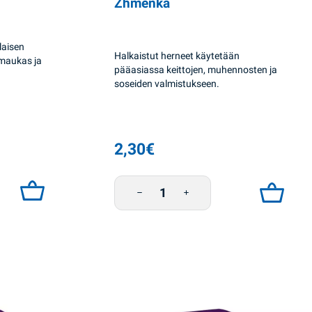
Zhmenka
laisen
Halkaistut herneet käytetään
, maukas ja
pääasiassa keittojen, muhennosten ja
soseiden valmistukseen.
2,30
€
enka määrä
Halkaistut herneet 900g Zhmenka määrä