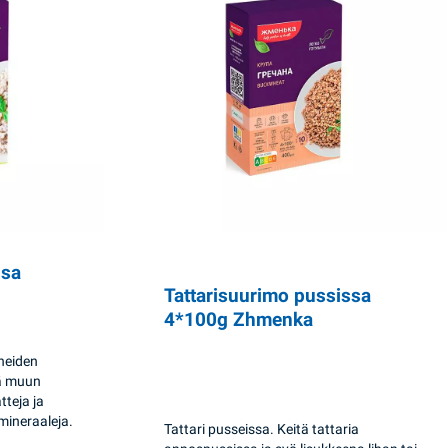
ssa
Tattarisuurimo pussissa
4*100g Zhmenka
neiden
ää muun
tteja ja
 mineraaleja.
Tattari pusseissa. Keitä tattaria