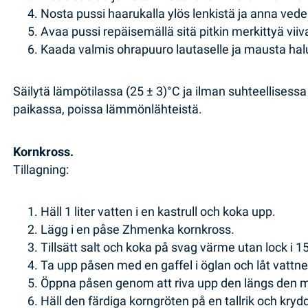
Nosta pussi haarukalla ylös lenkistä ja anna vede
Avaa pussi repäisemällä sitä pitkin merkittyä viiv
Kaada valmis ohrapuuro lautaselle ja mausta hal
Säilytä lämpötilassa (25 ± 3)°C ja ilman suhteellisessa
paikassa, poissa lämmönlähteistä.
Kornkross.
Tillagning:
Häll 1 liter vatten i en kastrull och koka upp.
Lägg i en påse Zhmenka kornkross.
Tillsätt salt och koka på svag värme utan lock i 15
Ta upp påsen med en gaffel i öglan och låt vattnet
Öppna påsen genom att riva upp den längs den m
Häll den färdiga korngröten på en tallrik och kryd