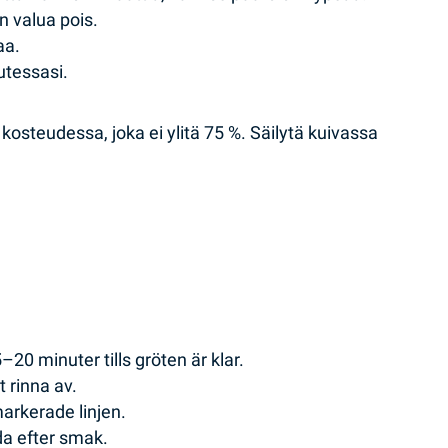
n valua pois.
aa.
utessasi.
 kosteudessa, joka ei ylitä 75 %. Säilytä kuivassa
–20 minuter tills gröten är klar.
 rinna av.
arkerade linjen.
da efter smak.