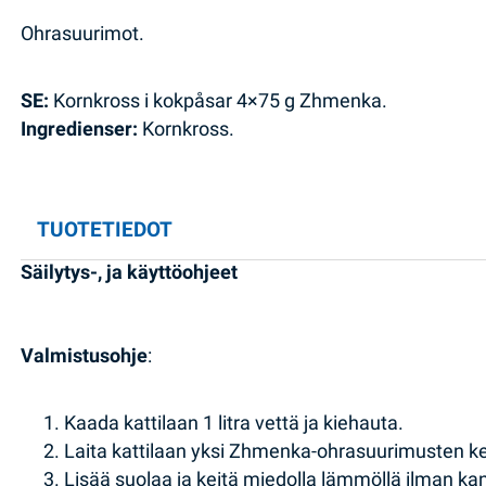
Ohrasuurimot.
SE:
Kornkross i kokpåsar 4×75 g Zhmenka.
Ingredienser:
Kornkross.
TUOTETIEDOT
Säilytys-, ja käyttöohjeet
Valmistusohje
:
Kaada kattilaan 1 litra vettä ja kiehauta.
Laita kattilaan yksi Zhmenka-ohrasuurimusten ke
Lisää suolaa ja keitä miedolla lämmöllä ilman k