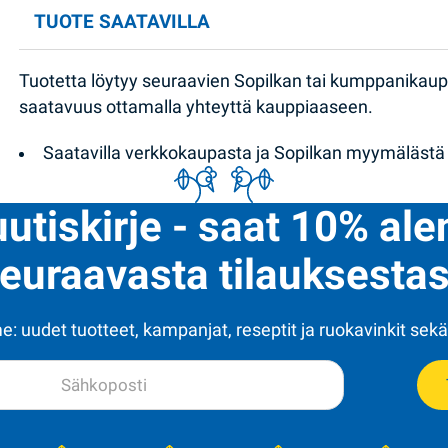
TUOTE SAATAVILLA
Tuotetta löytyy seuraavien Sopilkan tai kumppanikau
saatavuus ottamalla yhteyttä kauppiaaseen.
Saatavilla verkkokaupasta ja Sopilkan myymälästä
uutiskirje - saat 10% al
euraavasta tilauksestas
: uudet tuotteet, kampanjat, reseptit ja ruokavinkit sekä