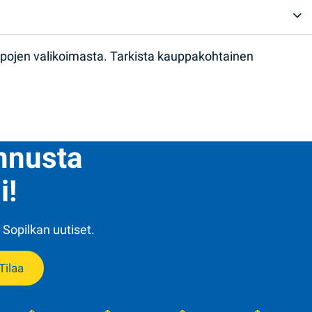
ppojen valikoimasta. Tarkista kauppakohtainen
ennusta
i!
 Sopilkan uutiset.
Tilaa