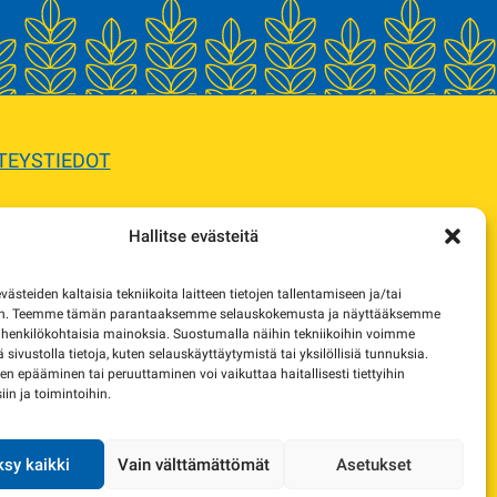
TEYSTIEDOT
Hallitse evästeitä
sta.
steiden kaltaisia tekniikoita laitteen tietojen tallentamiseen ja/tai
e korvaavista tuotteista.
en. Teemme tämän parantaaksemme selauskokemusta ja näyttääksemme
 henkilökohtaisia mainoksia. Suostumalla näihin tekniikoihin voimme
lä sivustolla tietoja, kuten selauskäyttäytymistä tai yksilöllisiä tunnuksia.
 epääminen tai peruuttaminen voi vaikuttaa haitallisesti tiettyihin
in ja toimintoihin.
sy kaikki
Vain välttämättömät
Asetukset