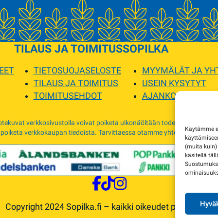
TILAUS JA TOIMITUS
SOPILKA
EET
TIETOSUOJASELOSTE
MYYMÄLÄT JA YH
TILAUS JA TOIMITUS
USEIN KYSYTYT
TOIMITUSEHDOT
AJANKOHTAISTA
tekuvat verkkosivustolla voivat poiketa ulkonäöltään todellisista tuottei
Käytämme evä
 poiketa verkkokaupan tiedoista. Tarvittaessa otamme yhteyttä ja sovimm
käyttämise
(muita kuin)
käsitellä täl
Suostumuksen
ominaisuuksi
Hyväk
Copyright 2024 Sopilka.fi – kaikki oikeudet pidätetään