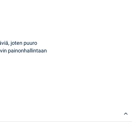
äviä, joten puuro
yvin painonhallintaan