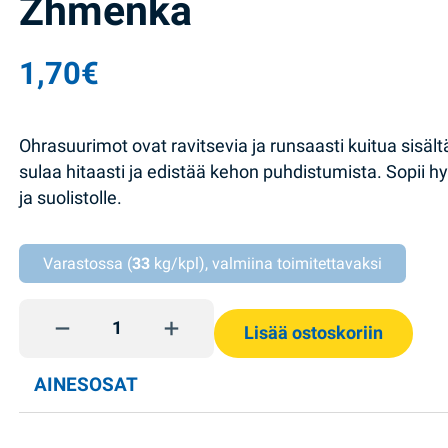
Zhmenka
1,70
€
Ohrasuurimot ovat ravitsevia ja runsaasti kuitua sisält
sulaa hitaasti ja edistää kehon puhdistumista. Sopii h
ja suolistolle.
Varastossa (
33
kg/kpl), valmiina toimitettavaksi
Ohrarouhe pussissa 4*0,75g Zhmenka quantity
Lisää ostoskoriin
AINESOSAT