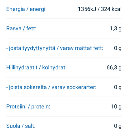
Energia / energi:
1356kJ / 324 kcal
Rasva / fett:
1,3 g
- josta tyydyttynyttä / varav mättat fett:
0 g
Hiilihydraatit / kolhydrat:
66,3 g
- joista sokereita / varav sockerarter:
0 g
Proteiini / protein:
10 g
Suola / salt:
0 g