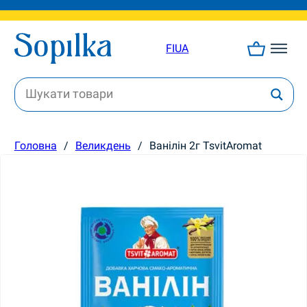
FI
UA
Головна
/
Великдень
/
Ванілін 2г TsvitAromat