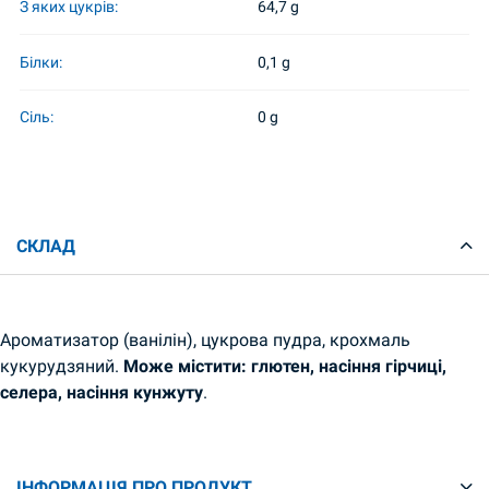
З яких цукрів:
64,7 g
Білки:
0,1 g
Сіль:
0 g
СКЛАД
Ароматизатор (ванілін), цукрова пудра, крохмаль
кукурудзяний.
Може містити: глютен, насіння гірчиці,
селера, насіння кунжуту
.
ІНФОРМАЦІЯ ПРО ПРОДУКТ