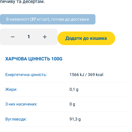
печиву та десертам.
В наявності (
37
кг/шт), готове до доставки
Ванілін 2г TsvitAromat quantity
Додати до кошика
ХАРЧОВА ЦІННІСТЬ 100G
Енергетична цінність:
1566 kJ / 369 kcal
Жири:
0,1 g
З них насичених:
0 g
Вуглеводи:
91,3 g