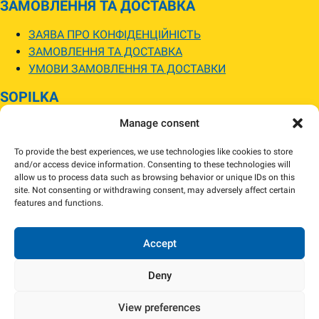
ЗАМОВЛЕННЯ ТА ДОСТАВКА
ЗАЯВА ПРО КОНФІДЕНЦІЙНІСТЬ
ЗАМОВЛЕННЯ ТА ДОСТАВКА
УМОВИ ЗАМОВЛЕННЯ ТА ДОСТАВКИ
SOPILKA
Manage consent
МАГАЗИНИ SOPILKA
ПИТАННЯ ТА ВІДПОВІДІ
To provide the best experiences, we use technologies like cookies to store
НОВИНИ
and/or access device information. Consenting to these technologies will
allow us to process data such as browsing behavior or unique IDs on this
site. Not consenting or withdrawing consent, may adversely affect certain
Зображення товарів на вебсайті можуть відрізнятися від їхнього
features and functions.
фактичного вигляду.
Наявність товарів може відрізнятися від зазначеної в інтернет-магазині.
За потреби ми зв’яжемося та погодимо заміну.
Accept
Deny
View preferences
Copyright 2024 Sopilka.fi – Всі права захищені