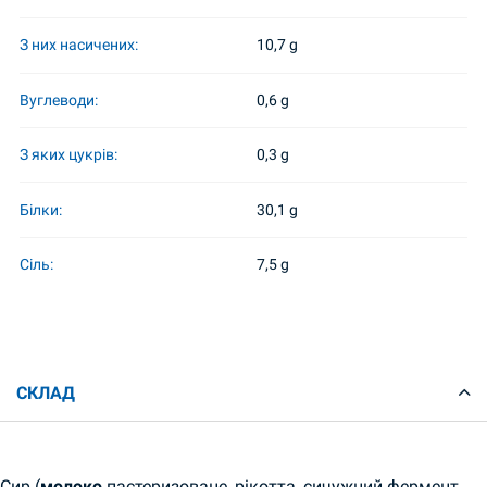
З них насичених:
10,7 g
Вуглеводи:
0,6 g
З яких цукрів:
0,3 g
Білки:
30,1 g
Сіль:
7,5 g
СКЛАД
Сир (
молоко
пастеризоване, рікотта, сичужний фермент,