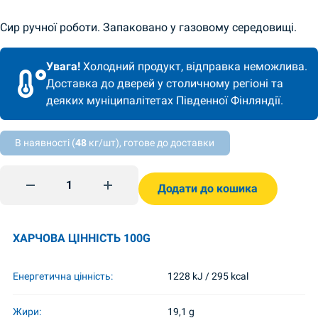
Сир ручної роботи. Запаковано у газовому середовищі.
Увага!
Холодний продукт, відправка неможлива.
Доставка до дверей у столичному регіоні та
деяких муніципалітетах Південної Фінляндії.
В наявності (
48
кг/шт), готове до доставки
Suluguni juusto savustettu 100g Delikatess quantity
Додати до кошика
ХАРЧОВА ЦІННІСТЬ 100G
Енергетична цінність:
1228 kJ / 295 kcal
Жири:
19,1 g