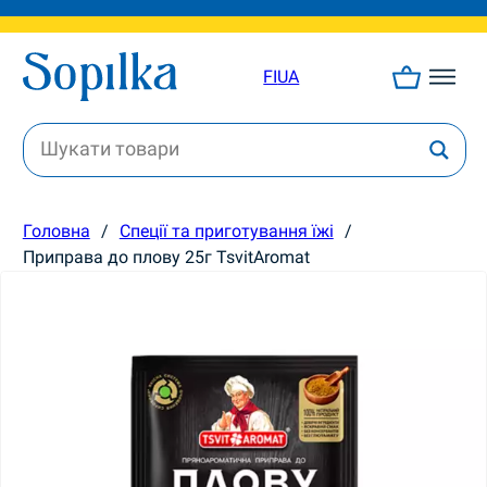
FI
UA
Головна
/
Спеції та приготування їжі
/
Приправа до плову 25г TsvitAromat