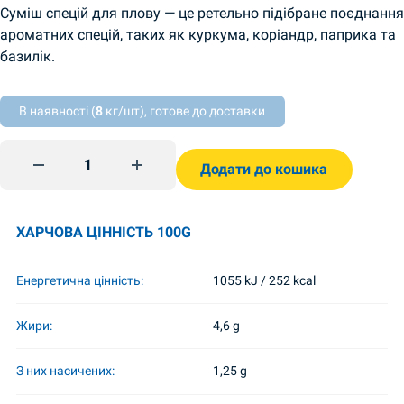
Суміш спецій для плову — це ретельно підібране поєднання
ароматних спецій, таких як куркума, коріандр, паприка та
базилік.
В наявності (
8
кг/шт), готове до доставки
Приправа до плову 25г TsvitAromat quantity
Додати до кошика
ХАРЧОВА ЦІННІСТЬ 100G
Енергетична цінність:
1055 kJ / 252 kcal
Жири:
4,6 g
З них насичених:
1,25 g