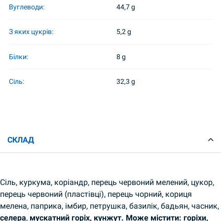
Вуглеводи:
44,7 g
З яких цукрів:
5,2 g
Білки:
8 g
Сіль:
32,3 g
СКЛАД
Сіль, куркума, коріандр, перець червоний мелений, цукор,
перець червоний (пластівці), перець чорний, кориця
мелена, паприка, імбир, петрушка, базилік, бадьян, часник,
селера
,
мускатний горіх, кунжут.
Може містити: горіхи,