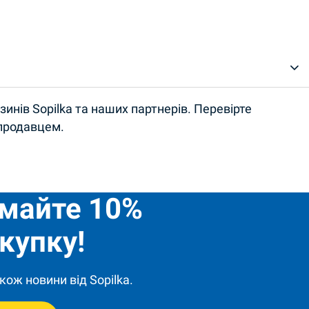
инів Sopilka та наших партнерів. Перевірте
 продавцем.
имайте 10%
купку!
кож новини від Sopilka.