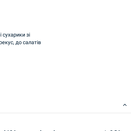
і сухарики зі
рекус, до салатів
ity