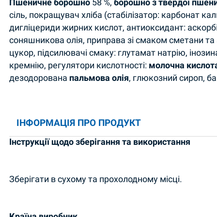
Пшеничне борошно
58 %,
борошно з твердої пшен
сіль, покращувач хліба (стабілізатор: карбонат ка
дигліцериди жирних кислот, антиоксидант: аскорбі
соняшникова олія, приправа зі смаком сметани та 
цукор, підсилювачі смаку: глутамат натрію, інозин
кремнію, регулятори кислотності:
молочна кислот
дезодорована
пальмова олія
, глюкозний сироп, ба
ІНФОРМАЦІЯ ПРО ПРОДУКТ
Інструкції щодо зберігання та використання
Зберігати в сухому та прохолодному місці.
Країна виробник