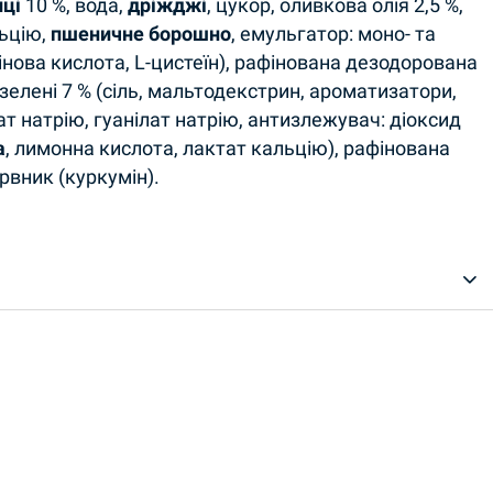
иці
10 %, вода,
дріжджі
, цукор, оливкова олія 2,5 %,
льцію,
пшеничне борошно
, емульгатор: моно- та
нова кислота, L-цистеїн), рафінована дезодорована
зелені 7 % (сіль, мальтодекстрин, ароматизатори,
ат натрію, гуанілат натрію, антизлежувач: діоксид
а
, лимонна кислота, лактат кальцію), рафінована
рвник (куркумін).