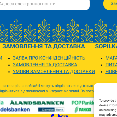
За
ЗАМОВЛЕННЯ ТА ДОСТАВКА
SOPILK
И
ЗАЯВА ПРО КОНФІДЕНЦІЙНІСТЬ
МАГА
ЗАМОВЛЕННЯ ТА ДОСТАВКА
ПИТА
УМОВИ ЗАМОВЛЕННЯ ТА ДОСТАВКИ
НОВ
ня товарів на вебсайті можуть відрізнятися від їхнього фактичного
дрізнятися від зазначеної в інтернет-магазині. За потреби ми зв’я
To provide t
device infor
as browsing 
may adversel