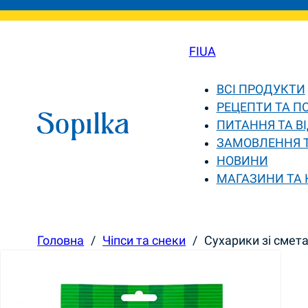
FI
UA
ВСІ ПРОДУКТИ
РЕЦЕПТИ ТА П
ПИТАННЯ ТА ВІ
ЗАМОВЛЕННЯ 
НОВИНИ
МАГАЗИНИ ТА
Головна
/
Чіпси та снеки
/
Сухарики зі смета