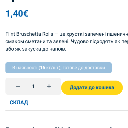
1,40
€
Flint Bruschetta Rolls — це хрусткі запечені пшеничн
смаком сметани та зелені. Чудово підходять як пе
або як закуска до напоїв.
В наявності (
16
кг/шт), готове до доставки
Сухарики зі сметаною та травами 65г Flint quant
Додати до кошика
СКЛАД