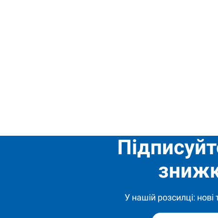
Підписуйт
знижк
У нашій розсилці: нові