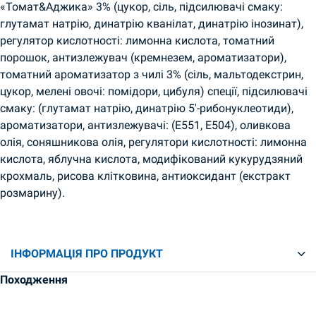
«Томат&Аджика» 3% (цукор, сіль, підсилювачі смаку:
глутамат натрію, динатрію кванілат, динатрію інозинат),
регулятор кислотності: лимонна кислота, томатний
порошок, антизлежувач (кремнезем, ароматизатори),
томатний ароматизатор з чилі 3% (сіль, мальтодекстрин,
цукор, мелені овочі: помідори, цибуля) спеції, підсилювачі
смаку: (глутамат натрію, динатрію 5′-рибонуклеотиди),
ароматизатори, антизлежувачі: (E551, E504), оливкова
олія, соняшникова олія, регулятори кислотності: лимонна
кислота, яблучна кислота, модифікований кукурудзяний
крохмаль, рисова клітковина, антиоксидант (екстракт
розмарину).
ІНФОРМАЦІЯ ПРО ПРОДУКТ
Походження