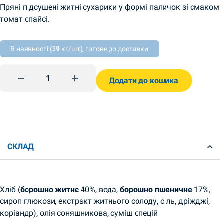
Пряні підсушені житні сухарики у формі паличок зі смаком
томат спайсі.
В наявності (
39
кг/шт), готове до доставки
Гренки со вкусом томата Спайси 70г Flint quantity
Додати до кошика
СКЛАД
Хліб (
борошно житнє
40%, вода,
борошно пшеничне
17%,
сироп глюкози, екстракт житнього солоду, сіль, дріжджі,
коріандр), олія соняшникова, суміш спецій