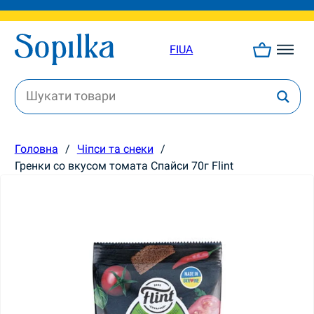
FI
UA
Головна
/
Чіпси та снеки
/
Гренки со вкусом томата Спайси 70г Flint