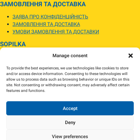
ЗАМОВЛЕННЯ ТА ДОСТАВКА
ЗАЯВА ПРО КОНФІДЕНЦІЙНІСТЬ
ЗАМОВЛЕННЯ ТА ДОСТАВКА
УМОВИ ЗАМОВЛЕННЯ ТА ДОСТАВКИ
SOPILKA
Manage consent
МАГАЗИНИ SOPILKA
ПИТАННЯ ТА ВІДПОВІДІ
To provide the best experiences, we use technologies like cookies to store
НОВИНИ
and/or access device information. Consenting to these technologies will
allow us to process data such as browsing behavior or unique IDs on this
site. Not consenting or withdrawing consent, may adversely affect certain
Зображення товарів на вебсайті можуть відрізнятися від їхнього
features and functions.
фактичного вигляду.
Наявність товарів може відрізнятися від зазначеної в інтернет-магазині.
За потреби ми зв’яжемося та погодимо заміну.
Accept
Deny
View preferences
Copyright 2024 Sopilka.fi – Всі права захищені