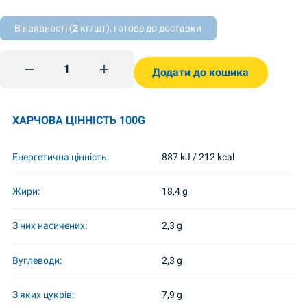
В наявності (
2
кг/шт), готове до доставки
Kastike Burger 200g Chumak quantity
Додати до кошика
ХАРЧОВА ЦІННІСТЬ 100G
Енергетична цінність:
887 kJ / 212 kcal
Жири:
18,4 g
З них насичених:
2,3 g
Вуглеводи:
2,3 g
З яких цукрів:
7,9 g