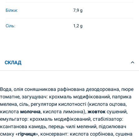
Білки:
7,9 g
Сіль:
1,2 g
СКЛАД
Вода, олія соняшникова рафінована дезодорована, пюре
томатне, загущувач: крохмаль модифікований, паприка
мелена, сіль, регулятори кислотності (кислота оцтова,
кислота
молочна
, кислота лимонна),
жовток
сушений,
емульгатор: крохмаль модифікований, стабілізатор:
ксантанова камедь, перець чилі мелений, підсилювач
смаку «
гірчиця
», консервант: кислота сорбінова, сушена