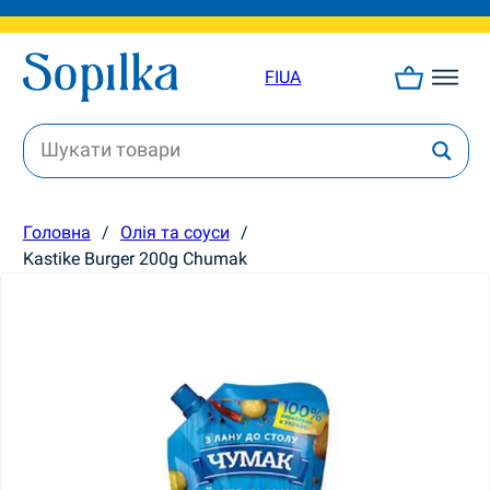
FI
UA
Головна
/
Олія та соуси
/
Kastike Burger 200g Chumak