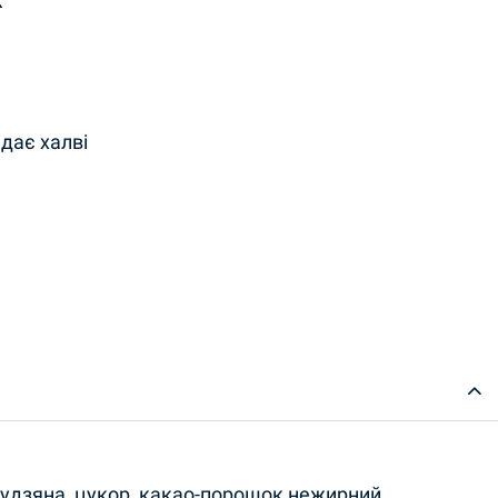
дає халві
 Vek quantity
рудзяна, цукор, какао-порошок нежирний,