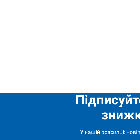
Підписуйт
знижк
У нашій розсилці: нові