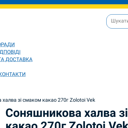
ОРАДИ
ДПОВІДІ
ТА ДОСТАВКА
 КОНТАКТИ
халва зі смаком какао 270г Zolotoi Vek
Соняшникова халва з
какао 270г Zolotoi Ve