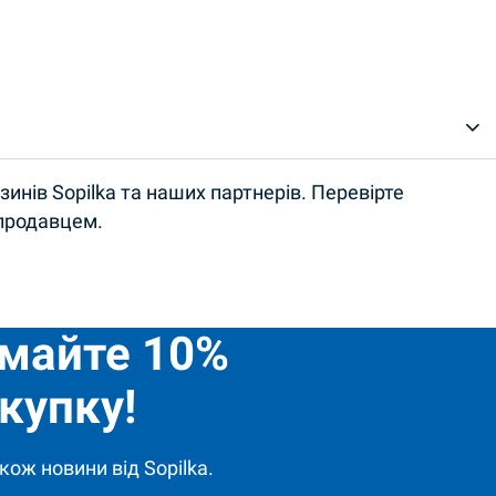
инів Sopilka та наших партнерів. Перевірте
 продавцем.
имайте 10%
купку!
кож новини від Sopilka.