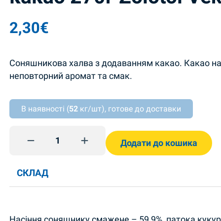
2,30
€
Cоняшникова халва з додаванням какао. Какао на
неповторний аромат та смак.
В наявності (
52
кг/шт), готове до доставки
Соняшникова халва зі смаком какао 270г Zolotoi
Додати до кошика
СКЛАД
Насіння соняшнику смажене – 59,9%, патока куку