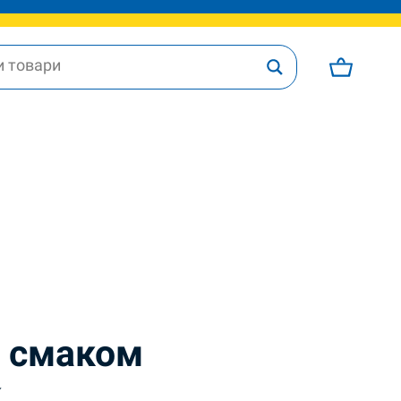
і смаком
k