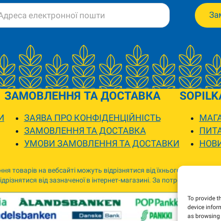
За
ЗАМОВЛЕННЯ ТА ДОСТАВКА
SOPILK
И
ЗАЯВА ПРО КОНФІДЕНЦІЙНІСТЬ
МАГА
ЗАМОВЛЕННЯ ТА ДОСТАВКА
ПИТА
УМОВИ ЗАМОВЛЕННЯ ТА ДОСТАВКИ
НОВ
ня товарів на вебсайті можуть відрізнятися від їхнього фактичного
дрізнятися від зазначеної в інтернет-магазині. За потреби ми зв’я
To provide t
device infor
as browsing 