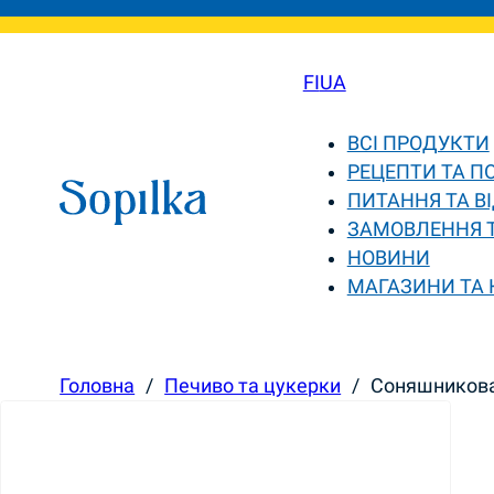
FI
UA
ВСІ ПРОДУКТИ
РЕЦЕПТИ ТА П
ПИТАННЯ ТА ВІ
ЗАМОВЛЕННЯ 
НОВИНИ
МАГАЗИНИ ТА
Головна
/
Печиво та цукерки
/
Соняшникова 