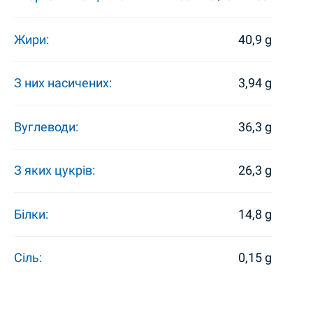
Жири:
40,9 g
З них насичених:
3,94 g
Вуглеводи:
36,3 g
З яких цукрів:
26,3 g
Білки:
14,8 g
Сіль:
0,15 g