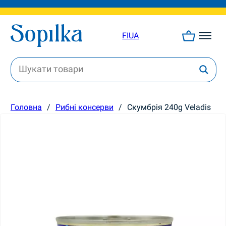
FI
UA
Головна
/
Рибні консерви
/
Скумбрія 240g Veladis