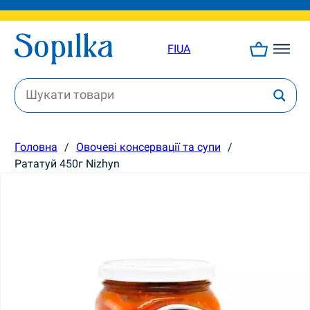
FI
UA
Головна
/
Овочеві консервації та супи
/
Рататуй 450г Nizhyn