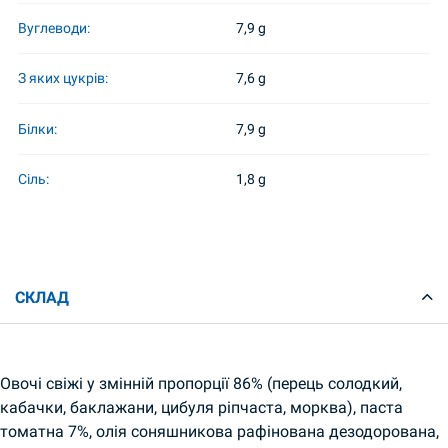
Вуглеводи:
7,9 g
З яких цукрів:
7,6 g
Білки:
7,9 g
Сіль:
1,8 g
СКЛАД
Овочі свіжі у змінній пропорції 86% (перець солодкий,
кабачки, баклажани, цибуля ріпчаста, морква), паста
томатна 7%, олія соняшникова рафінована дезодорована,