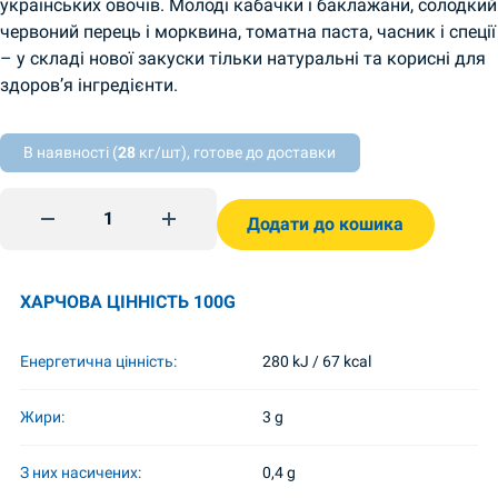
українських овочів. Молоді кабачки і баклажани, солодкий
червоний перець і морквина, томатна паста, часник і спеції
– у складі нової закуски тільки натуральні та корисні для
здоров’я інгредієнти.
В наявності (
28
кг/шт), готове до доставки
Рататуй 450г Nizhyn quantity
Додати до кошика
ХАРЧОВА ЦІННІСТЬ 100G
Енергетична цінність:
280 kJ / 67 kcal
Жири:
3 g
З них насичених:
0,4 g