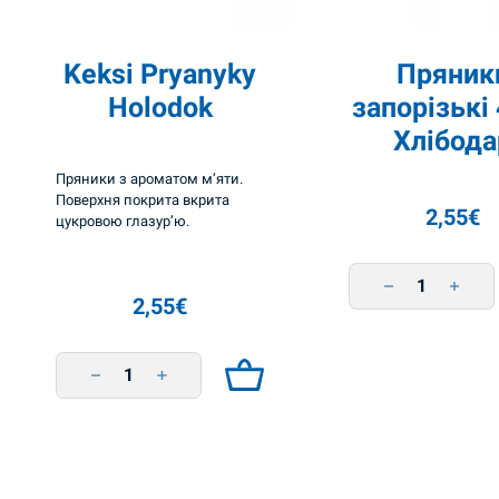
r
y
Keksi Pryanyky
Пряник
a
Holodok
запорізькі
n
Хлібода
y
Пряники з ароматом м’яти.
k
Поверхня покрита вкрита
2,55
€
цукровою глазур’ю.
y
A
Пряники запорізькі
s
2,55
€
o
r
Keksi Pryanyky Holodok quantity
t
i
4