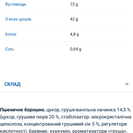
Вуглеводи:
72 g
З яких цукрів:
42 g
Білки:
4,8 g
Сіль:
0,04 g
СКЛАД
Пшеничне борошно
, цукор, груше-ванільна начинка 14,5 %
(цукор, грушеве пюре 20 %, стабілізатор: мікрокристалічна
целюлоза, концентрований грушевий сік 5 %, регулятори
кислотності, барвник: куркумін, ароматизатори «груша»,