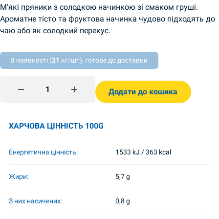
М’які пряники з солодкою начинкою зі смаком груші.
Ароматне тісто та фруктова начинка чудово підходять до
чаю або як солодкий перекус.
В наявності (
21
кг/шт), готове до доставки
Пряники шоколадно-грушева начинка 250г Київхліб quan
Додати до кошика
ХАРЧОВА ЦІННІСТЬ 100G
Енергетична цінність:
1533 kJ / 363 kcal
Жири:
5,7 g
З них насичених:
0,8 g