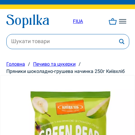
FI
UA
Головна
/
Печиво та цукерки
/
Пряники шоколадно-грушева начинка 250г Київхліб