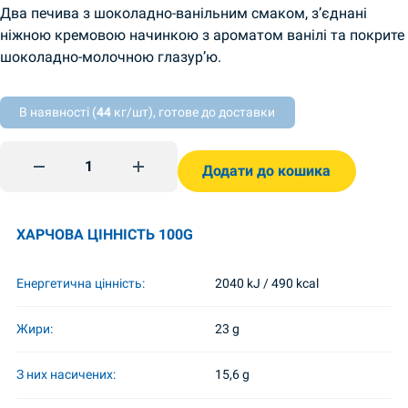
Два печива з шоколадно-ванільним смаком, з’єднані
ніжною кремовою начинкою з ароматом ванілі та покрите
шоколадно-молочною глазур’ю.
В наявності (
44
кг/шт), готове до доставки
Keksi vanilja maku SuperKontik 90g quantity
Додати до кошика
ХАРЧОВА ЦІННІСТЬ 100G
Енергетична цінність:
2040 kJ / 490 kcal
Жири:
23 g
З них насичених:
15,6 g