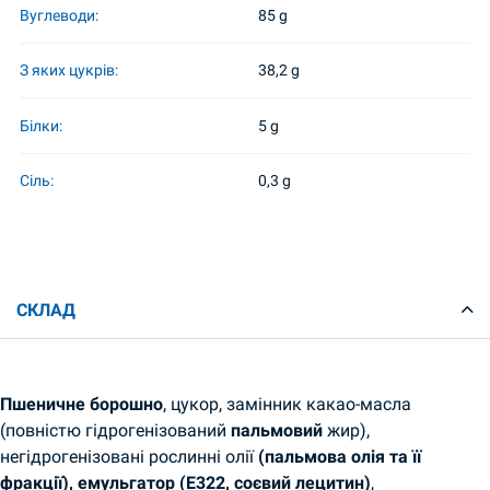
Вуглеводи:
85 g
З яких цукрів:
38,2 g
Білки:
5 g
Сіль:
0,3 g
СКЛАД
Пшеничне борошно
, цукор, замінник какао-масла
(повністю гідрогенізований
пальмовий
жир),
негідрогенізовані рослинні олії
(пальмова олія та її
фракції), емульгатор (E322, соєвий лецитин)
,