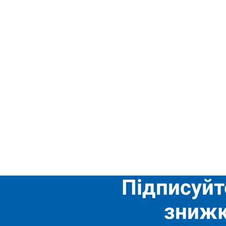
Підписуйт
знижк