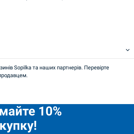
инів Sopilka та наших партнерів. Перевірте
 продавцем.
имайте 10%
купку!