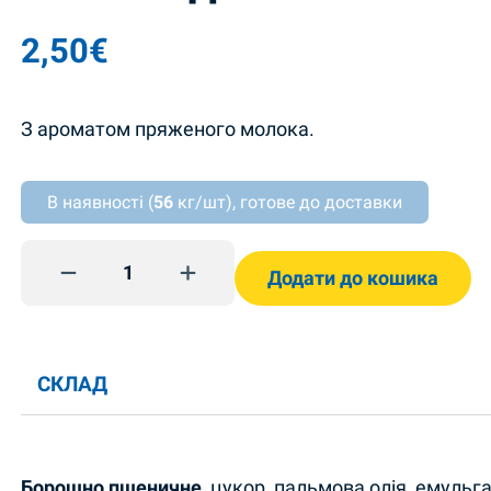
2,50
€
З ароматом пряженого молока.
В наявності (
56
кг/шт), готове до доставки
Печиво до кави 370г Roshen quantity
Додати до кошика
СКЛАД
Борошно пшеничне
, цукор, пальмова олія, емульг