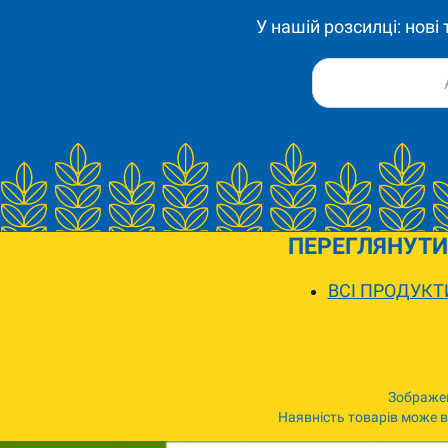
У нашій розсилці: нові
ПЕРЕГЛЯНУТИ
ВСІ ПРОДУКТ
Зображен
Наявність товарів може ві