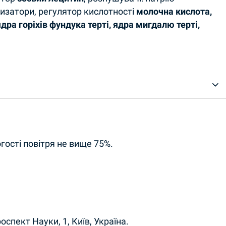
тизатори, регулятор кислотності
молочна кислота,
ядра горіхів фундука терті, ядра мигдалю терті,
огості повітря не вище 75%.
пект Науки, 1, Київ, Україна.