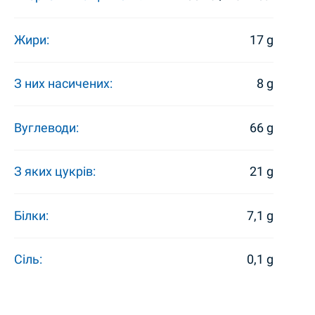
Жири:
17 g
З них насичених:
8 g
Вуглеводи:
66 g
З яких цукрів:
21 g
Білки:
7,1 g
Сіль:
0,1 g