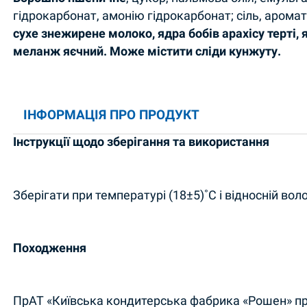
гідрокарбонат, амонію гідрокарбонат; сіль, арома
сухе знежирене молоко, ядра бобів арахісу терті, 
меланж яєчний. Може містити сліди кунжуту.
ІНФОРМАЦІЯ ПРО ПРОДУКТ
Інструкції щодо зберігання та використання
Зберігати при температурі (18±5)˚C і відносній вол
Походження
ПрАТ «Київська кондитерська фабрика «Рошен» прос