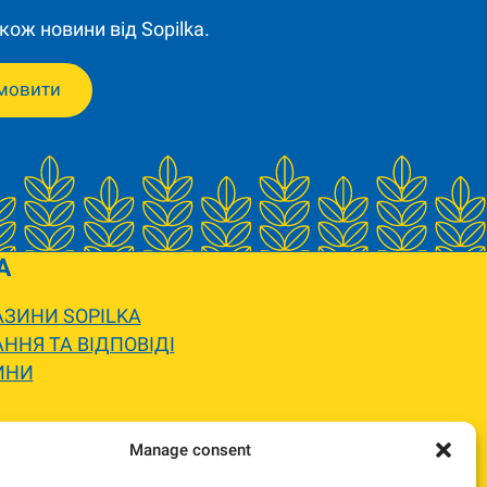
кож новини від Sopilka.
мовити
A
ЗИНИ SOPILKA
ННЯ ТА ВІДПОВІДІ
ИНИ
 вигляду.
Manage consent
жемося та погодимо заміну.