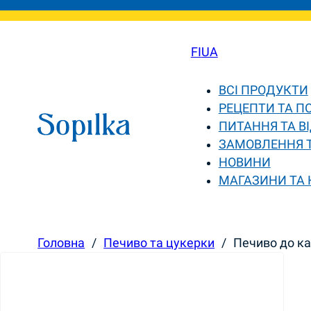
FI
UA
ВСІ ПРОДУКТИ
РЕЦЕПТИ ТА П
ПИТАННЯ ТА ВІ
ЗАМОВЛЕННЯ 
НОВИНИ
МАГАЗИНИ ТА
Головна
/
Печиво та цукерки
/
Печиво до ка