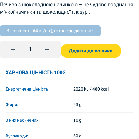
Печиво з шоколадною начинкою – це чудове поєднання
м’якої начинки та шоколадної глазурі.
В наявності (
64
кг/шт), готове до доставки
Keksi suklaan maku SuperKontik Kontik quantity
Додати до кошика
ХАРЧОВА ЦІННІСТЬ 100G
Енергетична цінність:
2020 kJ / 480 kcal
Жири:
23 g
З них насичених:
16 g
Вуглеводи:
69 g