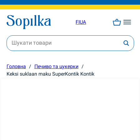
FI
UA
Головна
/
Печиво та цукерки
/
Keksi suklaan maku SuperKontik Kontik