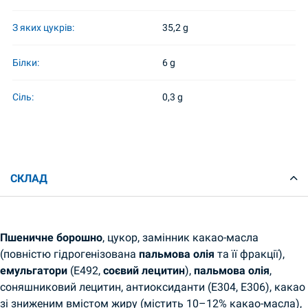
З яких цукрів:
35,2 g
Білки:
6 g
Сіль:
0,3 g
СКЛАД
Пшеничне борошно
, цукор, замінник какао-масла
(повністю гідрогенізована
пальмова олія
та її фракції),
емульгатори
(E492,
соєвий лецитин
),
пальмова олія
,
соняшниковий лецитин, антиоксиданти (E304, E306), какао
зі зниженим вмістом жиру (містить 10–12% какао-масла),