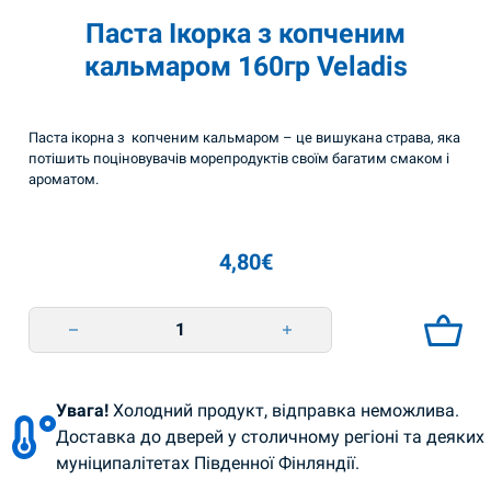
Паста Ікорка з копченим
кальмаром 160гр Veladis
Паста ікорна з копченим кальмаром – це вишукана страва, яка
потішить поціновувачів морепродуктів своїм багатим смаком і
ароматом.
4,80
€
Паста Ікорка з копченим кальмаром 160гр Veladis quantity
Увага!
Холодний продукт, відправка неможлива.
Доставка до дверей у столичному регіоні та деяких
муніципалітетах Південної Фінляндії.