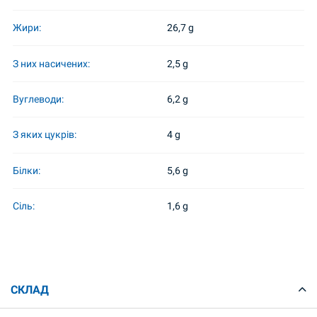
Жири:
26,7 g
З них насичених:
2,5 g
Вуглеводи:
6,2 g
З яких цукрів:
4 g
Білки:
5,6 g
Сіль:
1,6 g
СКЛАД