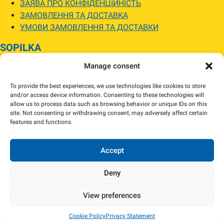
ЗАЯВА ПРО КОНФІДЕНЦІЙНІСТЬ
ЗАМОВЛЕННЯ ТА ДОСТАВКА
УМОВИ ЗАМОВЛЕННЯ ТА ДОСТАВКИ
SOPILKA
Manage consent
МАГАЗИНИ SOPILKA
ПИТАННЯ ТА ВІДПОВІДІ
To provide the best experiences, we use technologies like cookies to store
НОВИНИ
and/or access device information. Consenting to these technologies will
allow us to process data such as browsing behavior or unique IDs on this
site. Not consenting or withdrawing consent, may adversely affect certain
Зображення товарів на вебсайті можуть відрізнятися від їхнього
features and functions.
фактичного вигляду.
Наявність товарів може відрізнятися від зазначеної в інтернет-магазині.
За потреби ми зв’яжемося та погодимо заміну.
Accept
Deny
View preferences
Copyright 2024 Sopilka.fi – Всі права захищені
Cookie Policy
Privacy Statement