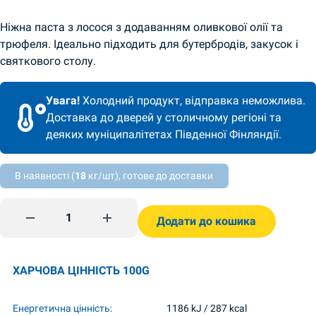
Ніжна паста з лосося з додаванням оливкової олії та
трюфеля. Ідеально підходить для бутербродів, закусок і
святкового столу.
Увага!
Холодний продукт, відправка неможлива.
Доставка до дверей у столичному регіоні та
деяких муніципалітетах Південної Фінляндії.
В наявності (
18
кг/шт), готове до доставки
Паста з лососем та з трюфелем 160г Водний Світ quanti
Додати до кошика
ХАРЧОВА ЦІННІСТЬ 100G
Енергетична цінність:
1186 kJ / 287 kcal