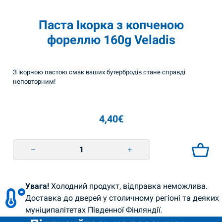
Паста Ікорка з копченою
фореллю 160g Veladis
З ікорною пастою смак ваших бутербродів стане справді
неповторним!
4,40
€
Паста Ікорка з копченою фореллю 160g Veladis quantity
Увага!
Холодний продукт, відправка неможлива.
Доставка до дверей у столичному регіоні та деяких
муніципалітетах Південної Фінляндії.