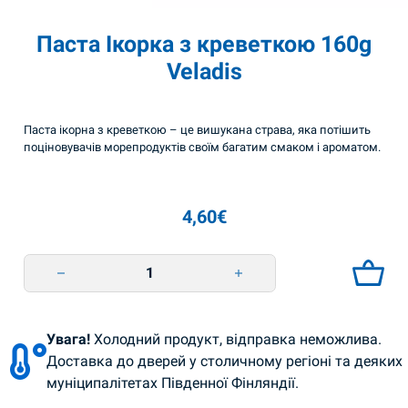
Паста Ікорка з креветкою 160g
Veladis
Паста ікорна з креветкою – це вишукана страва, яка потішить
поціновувачів морепродуктів своїм багатим смаком і ароматом.
4,60
€
Паста Ікорка з креветкою 160g Veladis quantity
Увага!
Холодний продукт, відправка неможлива.
Доставка до дверей у столичному регіоні та деяких
муніципалітетах Південної Фінляндії.