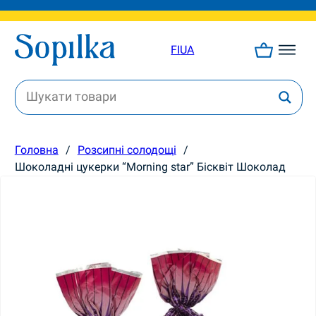
FI
UA
Головна
/
Розсипні солодощі
/
Шоколадні цукерки “Morning star” Бісквіт Шоколад