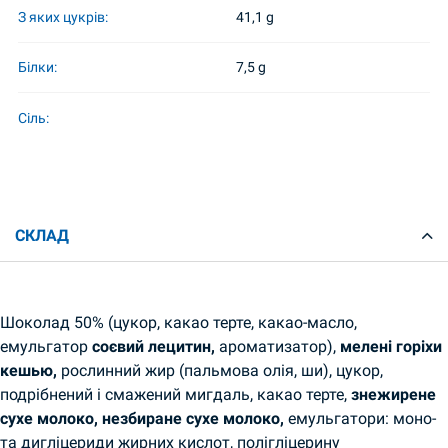
З яких цукрів:
41,1 g
Білки:
7,5 g
Сіль:
СКЛАД
Шоколад 50% (цукор, какао терте, какао-масло,
емульгатор
соєвий лецитин,
ароматизатор),
мелені горіхи
кешью,
рослинний жир (пальмова олія, ши), цукор,
подрібнений і смажений мигдаль, какао терте,
знежирене
сухе молоко, незбиране сухе молоко,
емульгатори: моно-
та дигліцериди жирних кислот, полігліцерину