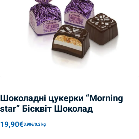
Шоколадні цукерки “Morning
star” Бісквіт Шоколад
19,90
€
3,98
€
/
0.2 kg