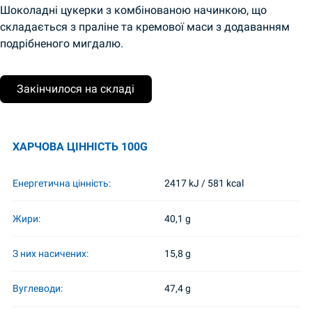
Шоколадні цукерки з комбінованою начинкою, що
складається з праліне та кремової маси з додаванням
подрібненого мигдалю.
Закінчилося на складі
ХАРЧОВА ЦІННІСТЬ 100G
Енергетична цінність:
2417 kJ / 581 kcal
Жири:
40,1 g
З них насичених:
15,8 g
Вуглеводи:
47,4 g